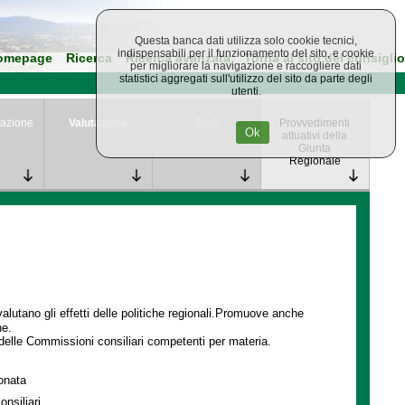
Questa banca dati utilizza solo cookie tecnici,
indispensabili per il funzionamento del sito, e cookie
omepage
Ricerca
Ricerca avanzata
Torna al sito del consiglio
per migliorare la navigazione e raccogliere dati
statistici aggregati sull'utilizzo del sito da parte degli
utenti.
azione
Valutazione
Studi
Provvedimenti
Ok
attuativi della
Giunta
Regionale
lutano gli effetti delle politiche regionali.Promuove anche
ne.
delle Commissioni consiliari competenti per materia.
ionata
onsiliari