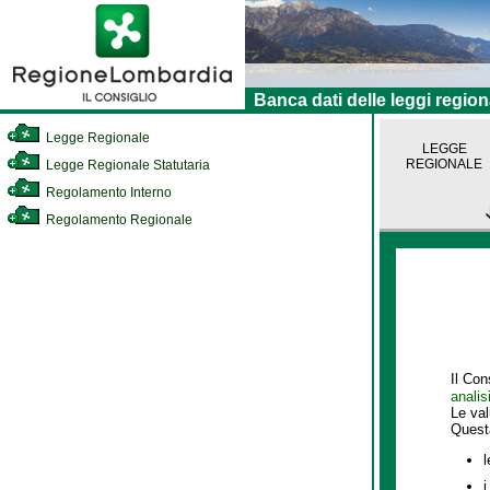
Banca dati delle leggi region
Legge Regionale
LEGGE
REGIONALE
Legge Regionale Statutaria
Regolamento Interno
Regolamento Regionale
Il Con
analis
Le va
Quest
l
i