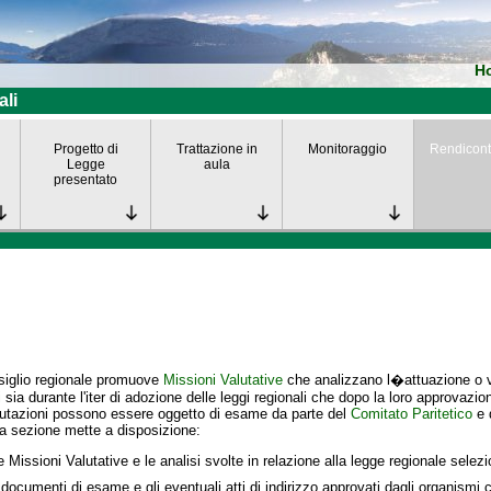
H
ali
Progetto di
Trattazione in
Monitoraggio
Rendicont
Legge
aula
presentato
siglio regionale promuove
Missioni Valutative
che analizzano l�attuazione o va
i
sia durante l'iter di adozione delle leggi regionali che dopo la loro approvazio
lutazioni possono essere oggetto di esame da parte del
Comitato Paritetico
e 
a sezione mette a disposizione:
e Missioni Valutative e le analisi svolte in relazione alla legge regionale selez
 documenti di esame e gli eventuali atti di indirizzo approvati dagli organismi c