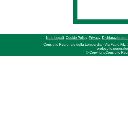
Note Legali
Cookie Policy
Privacy
Dichiarazione di 
Consiglio Regionale della Lombardia - Via Fabio Filzi
protocollo.generale
© Copyright Consiglio Region