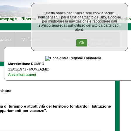
Questa banca dati utilizza solo cookie tecnici,
indispensabili per il funzionamento del sito, e cookie
omepage
Ricerca
Ricerca avanzata
Torna al sito del consiglio
per migliorare la navigazione e raccogliere dati
statistici aggregati sull'utilizzo del sito da parte degli
utenti.
azione
Valutazione
Studi
Provvedimenti
Ok
attuativi della
Giunta
Regionale
Massimiliano ROMEO
22/01/1971 - MONZA(MB)
Altre informazioni
islatura
a di turismo e attrattività del territorio lombardo”. Istituzione
appartamenti per vacanze”.