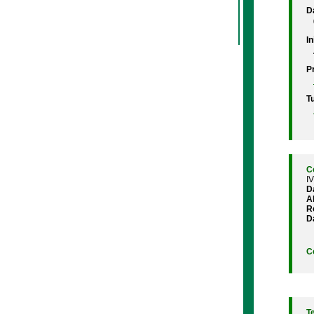
D
In
P
Tu
C
I
D
A
R
D
C
T