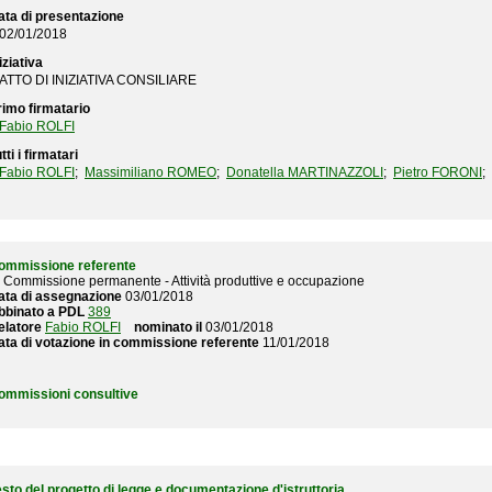
ata di presentazione
02/01/2018
iziativa
ATTO DI INIZIATIVA CONSILIARE
rimo firmatario
Fabio ROLFI
tti i firmatari
Fabio ROLFI
;
Massimiliano ROMEO
;
Donatella MARTINAZZOLI
;
Pietro FORONI
;
ommissione referente
V Commissione permanente - Attività produttive e occupazione
ata di assegnazione
03/01/2018
bbinato a PDL
389
elatore
Fabio ROLFI
nominato il
03/01/2018
ata di votazione in commissione referente
11/01/2018
ommissioni consultive
esto del progetto di legge e documentazione d'istruttoria