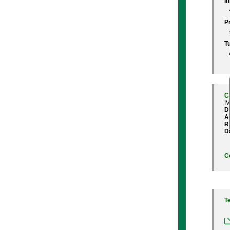
In
P
Tu
C
I
D
A
R
D
C
T