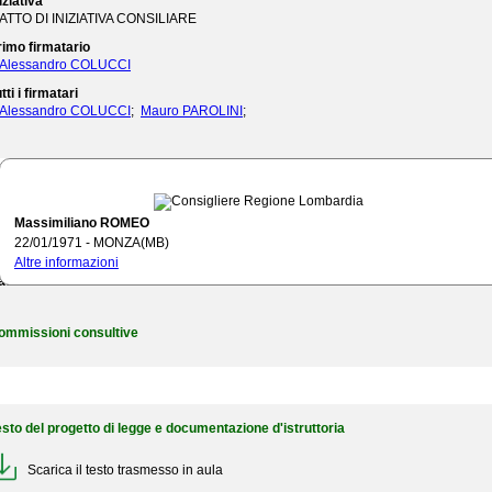
iziativa
ATTO DI INIZIATIVA CONSILIARE
rimo firmatario
Alessandro COLUCCI
tti i firmatari
Alessandro COLUCCI
;
Mauro PAROLINI
;
ommissione referente
V Commissione permanente - Attività produttive e occupazione
Massimiliano ROMEO
ata di assegnazione
28/12/2017
22/01/1971 - MONZA(MB)
bbinato a PDL
390
Altre informazioni
elatore
Fabio ROLFI
nominato il
03/01/2018
ata di votazione in commissione referente
11/01/2018
ommissioni consultive
esto del progetto di legge e documentazione d'istruttoria
Scarica il testo trasmesso in aula