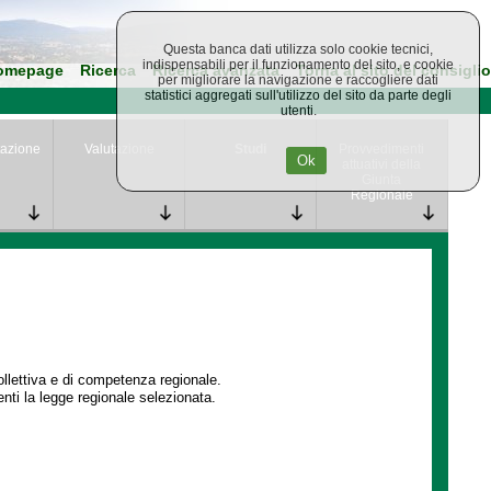
Questa banca dati utilizza solo cookie tecnici,
indispensabili per il funzionamento del sito, e cookie
omepage
Ricerca
Ricerca avanzata
Torna al sito del consiglio
per migliorare la navigazione e raccogliere dati
statistici aggregati sull'utilizzo del sito da parte degli
utenti.
azione
Valutazione
Studi
Provvedimenti
Ok
attuativi della
Giunta
Regionale
collettiva e di competenza regionale.
enti la legge regionale selezionata.