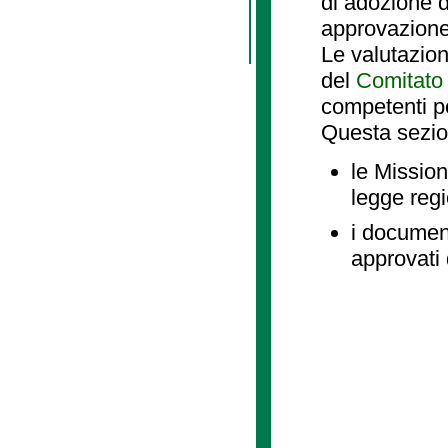
di adozione d
approvazione
Le valutazio
del
Comitato 
competenti p
Questa sezio
le Mission
legge reg
i document
approvati 