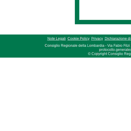
Note Legali
Cookie Policy
Privacy
Dichiarazione di 
Consiglio Regionale della Lombardia - Via Fabio Filzi
protocollo.generale
© Copyright Consiglio Region