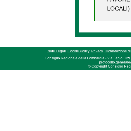
LOCAL
Note Legali
Cookie Policy
Privacy
Dichiarazione di 
Consiglio Regionale della Lombardia - Via Fabio Filzi
protocollo.generale
© Copyright Consiglio Region