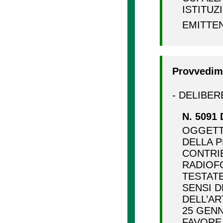
ISTITUZ
EMITTE
Provvedime
- DELIBER
N. 5091 
OGGETTO
DELLA 
CONTRIB
RADIOFO
TESTATE
SENSI D
DELL’AR
25 GENN
FAVORE 