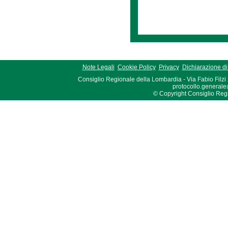
Note Legali
Cookie Policy
Privacy
Dichiarazione di 
Consiglio Regionale della Lombardia - Via Fabio Filzi
protocollo.generale
© Copyright Consiglio Region