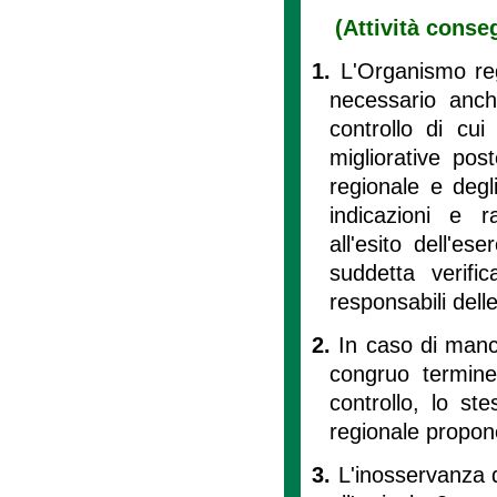
(Attività conseg
1.
L'Organismo regi
necessario anc
controllo di cui a
migliorative pos
regionale e degli
indicazioni e 
all'esito dell'ese
suddetta verifi
responsabili dell
2.
In caso di manc
congruo termine 
controllo, lo st
regionale propone
3.
L'inosservanza de