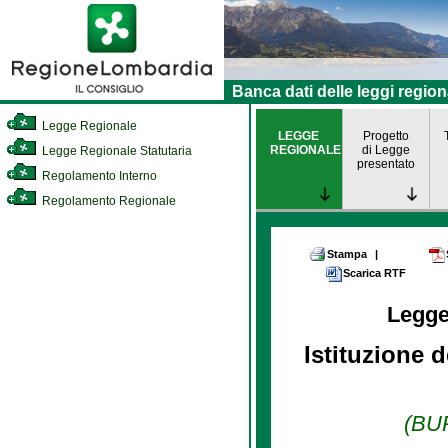
Banca dati delle leggi region
Legge Regionale
LEGGE
Progetto
REGIONALE
di Legge
Legge Regionale Statutaria
presentato
Regolamento Interno
Regolamento Regionale
Stampa
|
Scarica RTF
Legge
Istituzione d
(BUR