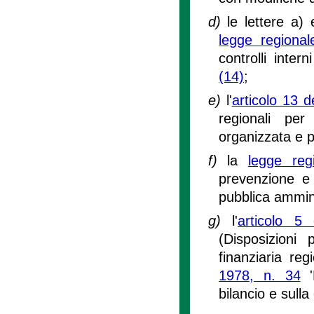
d)
le lettere a)
legge regiona
controlli intern
(14)
;
e)
l'
articolo 13 
regionali per
organizzata e p
f)
la
legge re
prevenzione e l
pubblica ammin
g)
l'
articolo 5
(Disposizioni
finanziaria reg
1978, n. 34
'
bilancio e sulla