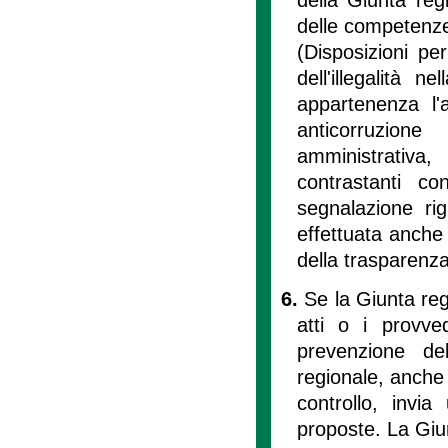
delle competenze 
(Disposizioni pe
dell'illegalità 
appartenenza l'a
anticorruzione
amministrativa
contrastanti c
segnalazione ri
effettuata anche
della trasparenza
6.
Se la Giunta reg
atti o i provve
prevenzione de
regionale, anche 
controllo, invi
proposte. La Giun