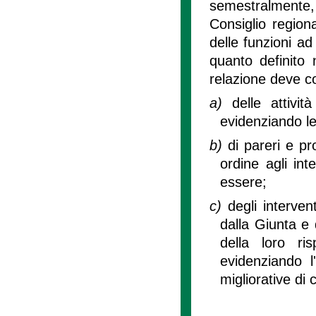
semestralmente, 
Consiglio region
delle funzioni ad
quanto definito 
relazione deve co
a)
delle attivit
evidenziando le 
b)
di pareri e pr
ordine agli int
essere;
c)
degli interven
dalla Giunta e d
della loro ris
evidenziando 
migliorative di cu