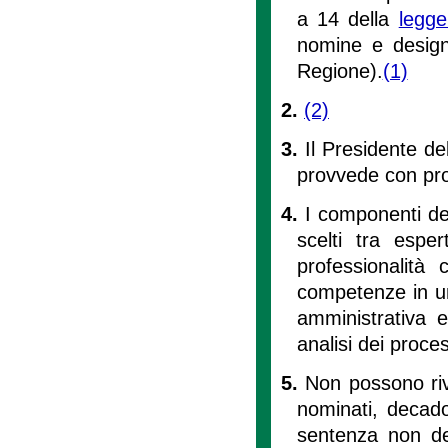
a 14 della
legge
nomine e designa
Regione).
(1)
2.
(2)
3.
Il Presidente de
provvede con prop
4.
I componenti del
scelti tra espe
professionalità
competenze in una
amministrativa e 
analisi dei proces
5.
Non possono riv
nominati, decado
sentenza non defi