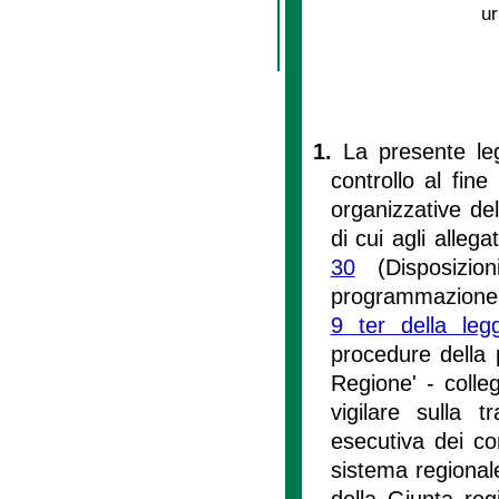
ur
1.
La presente leg
controllo al fine
organizzative del
di cui agli alleg
30
(Disposizion
programmazione e
9 ter della le
procedure della 
Regione' - colleg
vigilare sulla 
esecutiva dei con
sistema regionale,
della Giunta reg