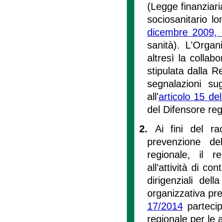
(Legge finanziari
sociosanitario lo
dicembre 2009, 
sanità). L'Organ
altresì la collab
stipulata dalla 
segnalazioni sug
all'
articolo 15 de
del Difensore reg
2.
Ai fini del r
prevenzione de
regionale, il r
all’attività di co
dirigenziali del
organizzativa prep
17/2014
partecip
regionale per le 