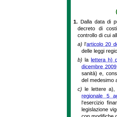
1.
Dalla data di p
decreto di costi
controllo di cui all
a)
l'
articolo 20 d
delle leggi reg
b)
la
lettera h) 
dicembre 2009
sanità) e, con
del medesimo a
c)
le lettere a)
regionale 5 a
l'esercizio fi
legislazione vi
con modifiche di