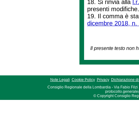
18. Si rinvia alla
l.
presenti modifiche
19. Il comma è stat
dicembre 2018, n.
Il presente testo non h
Note Legali
Cookie Policy
Privacy
Dichiarazione di 
Consiglio Regionale della Lombardia - Via Fabio Filzi
protocollo.generale
© Copyright Consiglio Region