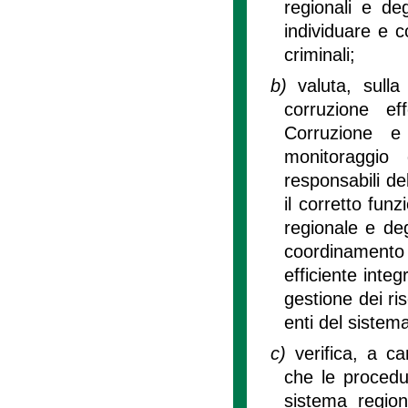
regionali e deg
individuare e co
criminali;
b)
valuta, sulla
corruzione ef
Corruzione e
monitoraggio d
responsabili del
il corretto fun
regionale e deg
coordinamento t
efficiente integ
gestione dei ris
enti del sistem
c)
verifica, a c
che le procedur
sistema regio