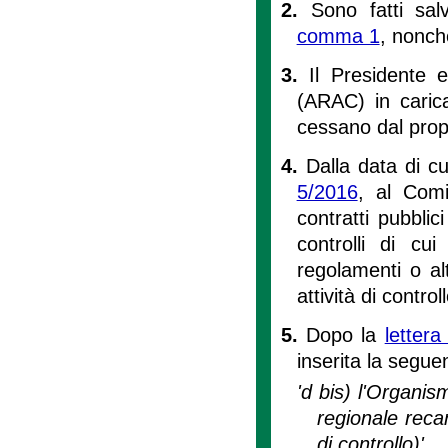
2.
Sono fatti salv
comma 1
, nonché
3.
Il Presidente e
(ARAC) in carica
cessano dal propr
4.
Dalla data di c
5/2016
, al Comi
contratti pubblici 
controlli di cui 
regolamenti o alt
attività di controll
5.
Dopo la
lettera
inserita la segue
'd bis) l'Organism
regionale recan
di controllo)'.