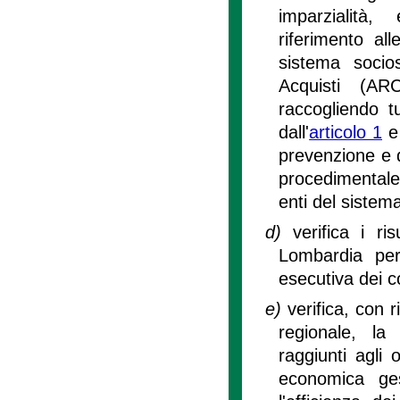
imparzialità,
riferimento all
sistema socio
Acquisti (A
raccogliendo tu
dall'
articolo 1
e 
prevenzione e de
procedimentale 
enti del sistem
d)
verifica i ri
Lombardia per
esecutiva dei con
e)
verifica, con 
regionale, la 
raggiunti agli o
economica gest