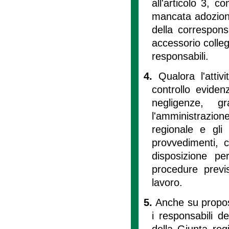
all'articolo 3, c
mancata adozione
della correspons
accessorio collega
responsabili.
4.
Qualora l'attiv
controllo evidenz
negligenze, g
l'amministrazion
regionale e gli
provvedimenti, c
disposizione pe
procedure previs
lavoro.
5.
Anche su propost
i responsabili d
della Giunta reg