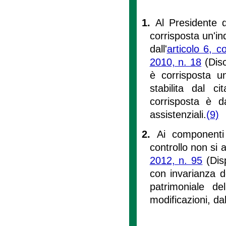
1.
Al Presidente d
corrisposta un'ind
dall'
articolo 6, 
2010, n. 18
(Disc
è corrisposta u
stabilita dal c
corrisposta è d
assistenziali.
(9)
2.
Ai componenti 
controllo non si a
2012, n. 95
(Disp
con invarianza d
patrimoniale de
modificazioni, da