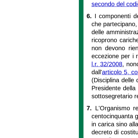
secondo del codi
6.
I componenti d
che partecipano, i
delle amministraz
ricoprono cariche 
non devono rientr
eccezione per i 
l.r. 32/2008
, non
dall'
articolo 5, 
(Disciplina delle 
Presidente della
sottosegretario r
7.
L'Organismo reg
centocinquanta gi
in carica sino all
decreto di costit