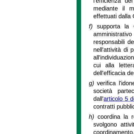
l'efficienza d
mediante il mo
effettuati dalla
f)
supporta la G
amministrativo 
responsabili de
nell'attività d
all'individuazio
cui alla lette
dell'efficacia d
g)
verifica l'idon
società parte
dall'
articolo 5 d
contratti pubblic
h)
coordina la r
svolgono attiv
coordinamento,