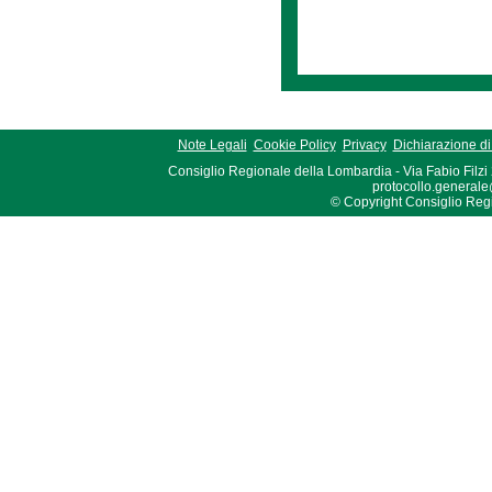
Note Legali
Cookie Policy
Privacy
Dichiarazione di 
Consiglio Regionale della Lombardia - Via Fabio Filzi
protocollo.generale
© Copyright Consiglio Region