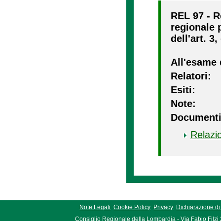
REL 97 - R
regionale p
dell'art. 3
All'esame 
Relatori:
Esiti:
Note:
Documenti
Relazi
Note Legali
Cookie Policy
Privacy
Dichiarazione di 
Consiglio Regionale della Lombardia - Via Fabio Filzi