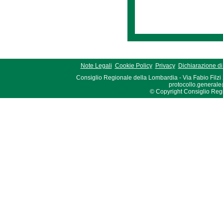
Note Legali
Cookie Policy
Privacy
Dichiarazione di 
Consiglio Regionale della Lombardia - Via Fabio Filzi
protocollo.generale
© Copyright Consiglio Region