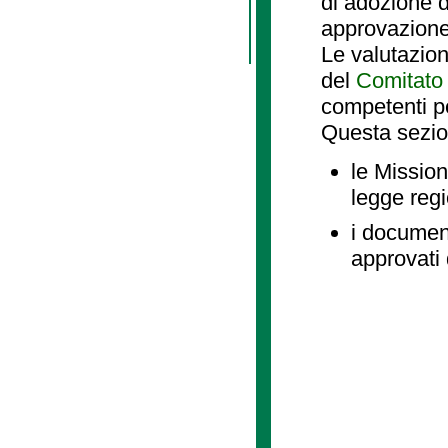
di adozione d
approvazione
Le valutazio
del
Comitato 
competenti p
Questa sezio
le Mission
legge reg
i document
approvati 