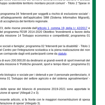
iluppo sostenibile territorio montano piccoli comuni' - Titolo 2 'Spese in
', programma 04 'Interventi per soggetti a rischio di esclusione sociale' -
all'adeguamento dell'applicativo SIMI (Sistema Informativo Migranti),
e di accoglienza del territorio regionale.
, delle risorse previste dall'
articolo 1, comma 19, della l.r. 42/2017
e
to del programma FESR 2014-2020 Obiettivo 'Investimenti a favore della
 alla missione 14 'Sviluppo economico e competitività', programma 01
 sociali e famiglia', programma 02 'Interventi per la disabilità' - Titolo 1
el Centro per l'integrazione scolastica e la piena realizzazione dei non
tive corrisposte dagli enti partecipanti come da
statuto
.
a di euro 200.000,00 da destinarsi ai grandi eventi di sport invernali del
alla missione 6 'Politiche giovanili, sport e tempo libero', programma 01
rto biologico e sociale per i detenuti e per il personale penitenziario, è
ramma 01 'Sviluppo del settore agricolo e del sistema agroalimentare' -
e e delle spese del bilancio di previsione 2019-2021 sono apportate le
zione di spese' (Allegati 2 e 3).
resente articolo, si fa fronte con le maggiori risorse/riduzioni di spesa
Variazione di spese' (Allegato 3).