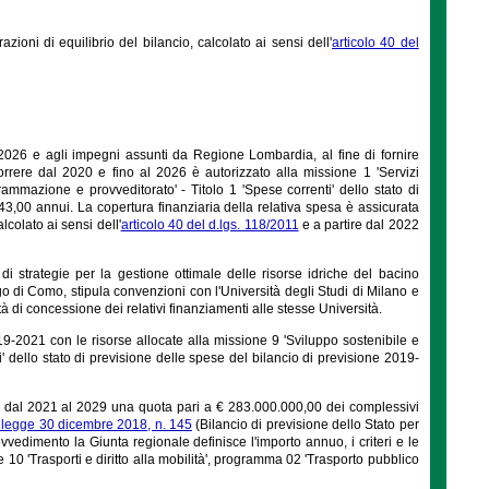
zioni di equilibrio del bilancio, calcolato ai sensi dell'
articolo 40 del
 2026 e agli impegni assunti da Regione Lombardia, al fine di fornire
orrere dal 2020 e fino al 2026 è autorizzato alla missione 1 'Servizi
ammazione e provveditorato' - Titolo 1 'Spese correnti' dello stato di
3,00 annui. La copertura finanziaria della relativa spesa è assicurata
lcolato ai sensi dell'
articolo 40 del d.lgs. 118/2011
e a partire dal 2022
di strategie per la gestione ottimale delle risorse idriche del bacino
lago di Como, stipula convenzioni con l'Università degli Studi di Milano e
à di concessione dei relativi finanziamenti alle stesse Università.
9-2021 con le risorse allocate alla missione 9 'Sviluppo sostenibile e
ti' dello stato di previsione delle spese del bilancio di previsione 2019-
i dal 2021 al 2029 una quota pari a € 283.000.000,00 dei complessivi
a legge 30 dicembre 2018, n. 145
(Bilancio di previsione dello Stato per
vedimento la Giunta regionale definisce l'importo annuo, i criteri e le
e 10 'Trasporti e diritto alla mobilità', programma 02 'Trasporto pubblico