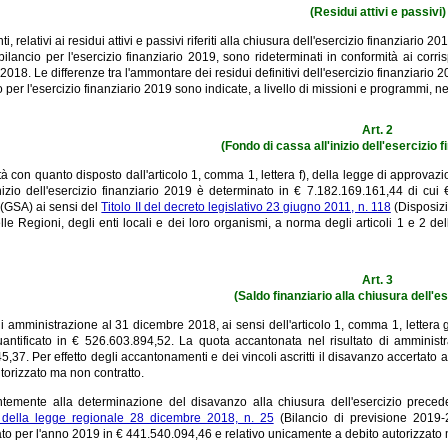
(Residui attivi e passivi)
nti, relativi ai residui attivi e passivi riferiti alla chiusura dell'esercizio finanziario 
ilancio per l'esercizio finanziario 2019, sono rideterminati in conformità ai corrisp
 2018. Le differenze tra l'ammontare dei residui definitivi dell'esercizio finanziario 
o per l'esercizio finanziario 2019 sono indicate, a livello di missioni e programmi, ne
Art. 2
(Fondo di cassa all'inizio dell'esercizio 
tà con quanto disposto dall'articolo 1, comma 1, lettera f), della legge di approvaz
nizio dell'esercizio finanziario 2019 è determinato in € 7.182.169.161,44 di cui 
 (GSA) ai sensi del
Titolo II del decreto legislativo 23 giugno 2011, n. 118
(Disposizi
lle Regioni, degli enti locali e dei loro organismi, a norma degli articoli 1 e 2 de
Art. 3
(Saldo finanziario alla chiusura dell'e
o di amministrazione al 31 dicembre 2018, ai sensi dell'articolo 1, comma 1, letter
antificato in € 526.603.894,52. La quota accantonata nel risultato di ammini
,37. Per effetto degli accantonamenti e dei vincoli ascritti il disavanzo accertato
torizzato ma non contratto.
emente alla determinazione del disavanzo alla chiusura dell'esercizio preceden
della legge regionale 28 dicembre 2018, n. 25
(Bilancio di previsione 2019-2
to per l'anno 2019 in € 441.540.094,46 e relativo unicamente a debito autorizzato 