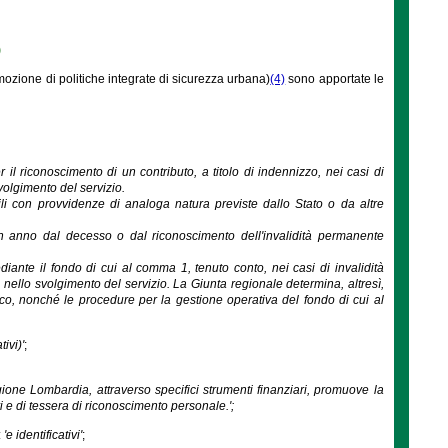
)
omozione di politiche integrate di sicurezza urbana)
(4)
sono apportate le
er il riconoscimento di un contributo, a titolo di indennizzo, nei casi di
volgimento del servizio.
li con provvidenze di analoga natura previste dallo Stato o da altre
 anno dal decesso o dal riconoscimento dell'invalidità permanente
ante il fondo di cui al comma 1, tenuto conto, nei casi di invalidità
 nello svolgimento del servizio. La Giunta regionale determina, altresì,
ico, nonché le procedure per la gestione operativa del fondo di cui al
ivi)'
;
Regione Lombardia, attraverso specifici strumenti finanziari, promuove la
ivi e di tessera di riconoscimento personale.';
:
'e identificativi'
;