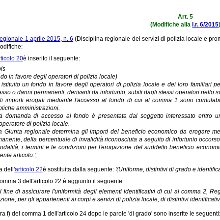
Art. 5
(Modifiche alla
l.r. 6/2015
egionale 1 aprile 2015, n. 6
(Disciplina regionale dei servizi di polizia locale e pr
odifiche:
ticolo 20
è inserito il seguente:
bis
do in favore degli operatori di polizia locale)
 istituito un fondo in favore degli operatori di polizia locale e dei loro familiari p
sso o danni permanenti, derivanti da infortunio, subiti dagli stessi operatori nello s
li importi erogati mediante l'accesso al fondo di cui al comma 1 sono cumulabi
liche amministrazioni.
a domanda di accesso al fondo è presentata dal soggetto interessato entro un
'operatore di polizia locale.
a Giunta regionale determina gli importi del beneficio economico da erogare medi
anente, della percentuale di invalidità riconosciuta a seguito di infortunio occorso
odalità, i termini e le condizioni per l'erogazione del suddetto beneficio econom
ente articolo.';
a dell'
articolo 22
è sostituita dalla seguente:
'(Uniforme, distintivi di grado e identificat
comma 3 dell'articolo 22 è aggiunto il seguente:
Al fine di assicurare l'uniformità degli elementi identificativi di cui al comma 2, 
zione, per gli appartenenti ai corpi e servizi di polizia locale, di distintivi identificat
era f) del comma 1 dell'articolo 24 dopo le parole 'di grado' sono inserite le seguenti