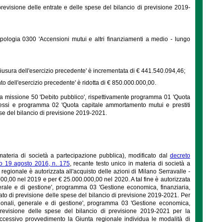
previsione delle entrate e delle spese del bilancio di previsione 2019-
ipologia 0300 'Accensioni mutui e altri finanziamenti a medio - lungo
hiusura dell'esercizio precedente' è incrementata di € 441.540.094,46;
o dell'esercizio precedente' è ridotta di € 850.000.000,00.
la missione 50 'Debito pubblico', rispettivamente programma 01 'Quota
eressi e programma 02 'Quota capitale ammortamento mutui e prestiti
pese del bilancio di previsione 2019-2021.
ateria di società a partecipazione pubblica), modificato dal
decreto
ivo 19 agosto 2016, n. 175
, recante testo unico in materia di società a
regionale è autorizzata all'acquisto delle azioni di Milano Serravalle -
0,00 nel 2019 e per € 25.000.000,00 nel 2020. A tal fine è autorizzata
erale e di gestione', programma 03 'Gestione economica, finanziaria,
tato di previsione delle spese del bilancio di previsione 2019-2021. Per
uzionali, generale e di gestione', programma 03 'Gestione economica,
 previsione delle spese del bilancio di previsione 2019-2021 per la
ccessivo provvedimento la Giunta regionale individua le modalità di