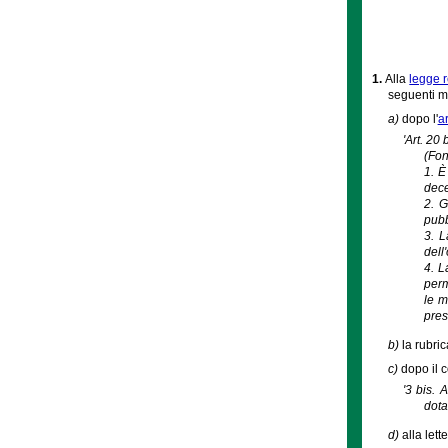
1.
Alla
legge r
seguenti m
a)
dopo l'
ar
'Art. 20 
(Fon
1. È
dece
2. G
pubb
3. L
dell
4. L
perm
le m
pres
b)
la rubric
c)
dopo il 
'3 bis. 
dota
d)
alla lett