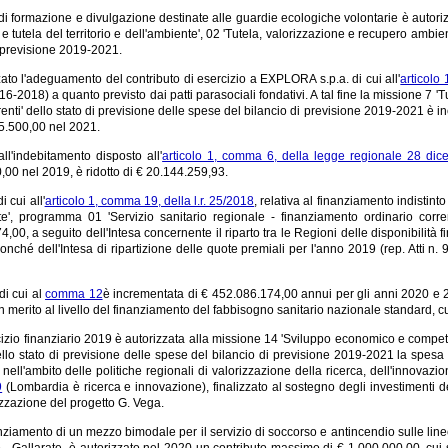
à di formazione e divulgazione destinate alle guardie ecologiche volontarie è autor
 e tutela del territorio e dell'ambiente', 02 'Tutela, valorizzazione e recupero ambien
i previsione 2019-2021.
zato l'adeguamento del contributo di esercizio a EXPLORA s.p.a. di cui all'
articolo
016-2018) a quanto previsto dai patti parasociali fondativi. A tal fine la missione 7 
enti' dello stato di previsione delle spese del bilancio di previsione 2019-2021 è 
5.500,00 nel 2021.
 all'indebitamento disposto all'
articolo 1, comma 6, della legge regionale 28 di
00 nel 2019, è ridotto di € 20.144.259,93.
 cui all'
articolo 1, comma 19, della l.r. 25/2018
, relativa al finanziamento indistint
te', programma 01 'Servizio sanitario regionale - finanziamento ordinario cor
,00, a seguito dell'Intesa concernente il riparto tra le Regioni delle disponibilità fi
nché dell'Intesa di ripartizione delle quote premiali per l'anno 2019 (rep. Atti 
di cui al
comma 12
è incrementata di € 452.086.174,00 annui per gli anni 2020 e 2
n merito al livello del finanziamento del fabbisogno sanitario nazionale standard, cu
cizio finanziario 2019 è autorizzata alla missione 14 'Sviluppo economico e competi
ello stato di previsione delle spese del bilancio di previsione 2019-2021 la spes
ell'ambito delle politiche regionali di valorizzazione della ricerca, dell'innovazi
9
(Lombardia è ricerca e innovazione), finalizzato al sostegno degli investimenti
izzazione del progetto G. Vega.
anziamento di un mezzo bimodale per il servizio di soccorso e antincendio sulle linee
 - Gallarate, è autorizzato nel 2020 un contributo massimo di € 1.000.000,00. cui si