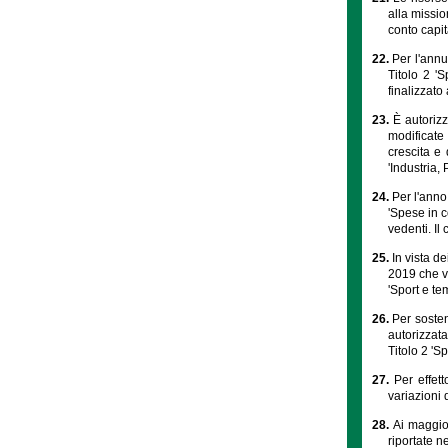
alla missio
conto capit
22.
Per l'annu
Titolo 2 '
finalizzato 
23.
È autorizz
modificate 
crescita e
'Industria, 
24.
Per l'anno 
'Spese in c
vedenti. Il
25.
In vista d
2019 che ve
'Sport e te
26.
Per sosten
autorizzata
Titolo 2 'S
27.
Per effet
variazioni 
28.
Ai maggior
riportate n