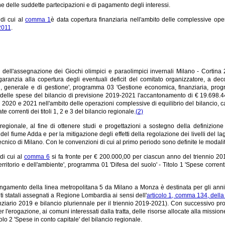
e delle suddette partecipazioni e di pagamento degli interessi.
di cui al
comma 1
è data copertura finanziaria nell'ambito delle complessive opera
2011
.
 dell'assegnazione dei Giochi olimpici e paraolimpici invernali Milano - Cortina
aranzia alla copertura degli eventuali deficit del comitato organizzatore, a dec
ali, generale e di gestione', programma 03 'Gestione economica, finanziaria, progr
 delle spese del bilancio di previsione 2019-2021 l'accantonamento di € 19.698.44
i 2020 e 2021 nell'ambito delle operazioni complessive di equilibrio del bilancio, ca
te correnti dei titoli 1, 2 e 3 del bilancio regionale.
(2)
egionale, al fine di ottenere studi e progettazioni a sostegno della definizione 
 del fiume Adda e per la mitigazione degli effetti della regolazione dei livelli del 
tecnico di Milano. Con le convenzioni di cui al primo periodo sono definite le modalit
di cui al
comma 6
si fa fronte per € 200.000,00 per ciascun anno del triennio 201
territorio e dell'ambiente', programma 01 'Difesa del suolo' - Titolo 1 'Spese corren
lungamento della linea metropolitana 5 da Milano a Monza è destinata per gli ann
ti statali assegnati a Regione Lombardia ai sensi dell'
articolo 1, comma 134, dell
nziario 2019 e bilancio pluriennale per il triennio 2019-2021). Con successivo prov
r l'erogazione, ai comuni interessati dalla tratta, delle risorse allocate alla mission
itolo 2 'Spese in conto capitale' del bilancio regionale.