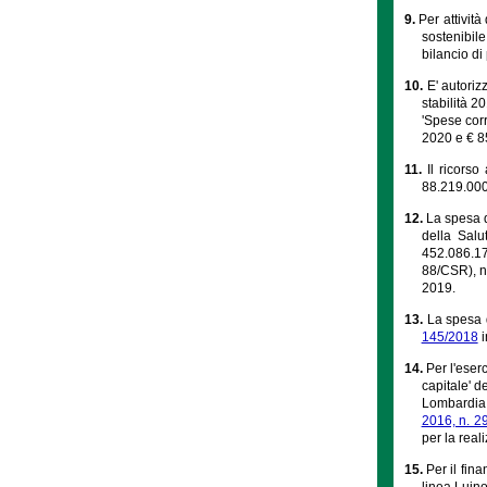
9.
Per attivit
sostenibile
bilancio d
10.
E' autoriz
stabilità 2
'Spese corr
2020 e € 8
11.
Il ricorso
88.219.000,
12.
La spesa di
della Salu
452.086.174
88/CSR), no
2019.
13.
La spesa 
145/2018
i
14.
Per l'eser
capitale' d
Lombardia n
2016, n. 2
per la real
15.
Per il fin
linea Luino