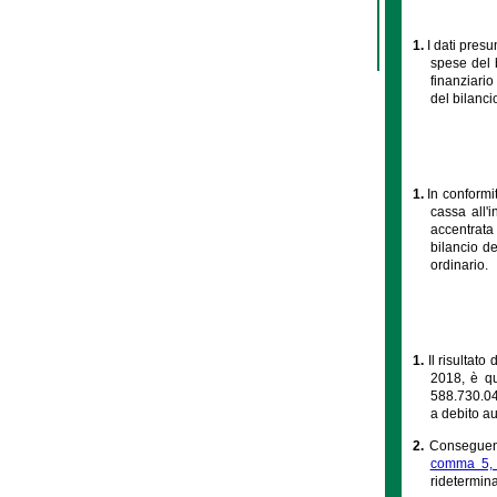
1.
I dati presu
spese del b
finanziario
del bilanci
1.
In conformi
cassa all'i
accentrata
bilancio de
ordinario.
1.
Il risultat
2018, è qu
588.730.045
a debito au
2.
Conseguent
comma 5, 
ridetermina