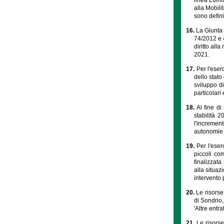
alla Mobili
sono defini
16.
La Giunta 
74/2012 e 4
diritto all
2021.
17.
Per l'eser
dello stato
sviluppo d
particolari 
18.
Al fine di
stabilità 
l'increment
autonomie t
19.
Per l'eser
piccoli co
finalizzata
alla situa
intervento 
20.
Le risorse
di Sondrio,
'Altre entr
21.
Le risorse