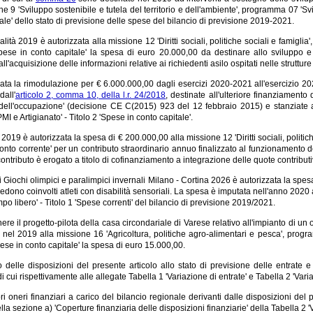
ne 9 'Sviluppo sostenibile e tutela del territorio e dell'ambiente', programma 07 'Sv
ale' dello stato di previsione delle spese del bilancio di previsione 2019-2021.
alità 2019 è autorizzata alla missione 12 'Diritti sociali, politiche sociali e famiglia
Spese in conto capitale' la spesa di euro 20.000,00 da destinare allo sviluppo e 
all'acquisizione delle informazioni relative ai richiedenti asilo ospitati nelle struttur
ata la rimodulazione per € 6.000.000,00 dagli esercizi 2020-2021 all'esercizio 2023
dall'
articolo 2, comma 10, della l.r. 24/2018
, destinate all'ulteriore finanziamen
 dell'occupazione' (decisione CE C(2015) 923 del 12 febbraio 2015) e stanziate
PMI e Artigianato' - Titolo 2 'Spese in conto capitale'.
2019 è autorizzata la spesa di € 200.000,00 alla missione 12 'Diritti sociali, politiche
onto corrente' per un contributo straordinario annuo finalizzato al funzionamento d
 contributo è erogato a titolo di cofinanziamento a integrazione delle quote contribu
ei Giochi olimpici e paralimpici invernali Milano - Cortina 2026 è autorizzata la spes
dono coinvolti atleti con disabilità sensoriali. La spesa è imputata nell'anno 2020 
mpo libero' - Titolo 1 'Spese correnti' del bilancio di previsione 2019/2021.
ere il progetto-pilota della casa circondariale di Varese relativo all'impianto di un o
 nel 2019 alla missione 16 'Agricoltura, politiche agro-alimentari e pesca', prog
pese in conto capitale' la spesa di euro 15.000,00.
to delle disposizioni del presente articolo allo stato di previsione delle entrat
di cui rispettivamente alle allegate Tabella 1 'Variazione di entrate' e Tabella 2 'Varia
i oneri finanziari a carico del bilancio regionale derivanti dalle disposizioni del p
ella sezione a) 'Coperture finanziaria delle disposizioni finanziarie' della Tabella 2 '