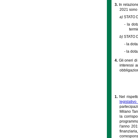
3.
In relazion
2021 sono a
a)
STATO 
-
la dot
termi
b)
STATO 
-
la dot
-
la dota
4.
Gli oneri d
interessi 
obbligazion
1.
Nel rispett
legislativ
partecipazi
Milano Tan
la corrisp
programmazi
l'anno 201
finanziari
correspons