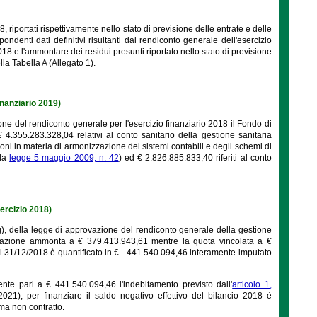
2018, riportati rispettivamente nello stato di previsione delle entrate e delle
ondenti dati definitivi risultanti dal rendiconto generale dell'esercizio
2018 e l'ammontare dei residui presunti riportato nello stato di previsione
lla Tabella A (Allegato 1).
finanziario 2019)
ione del rendiconto generale per l'esercizio finanziario 2018 il Fondo di
€ 4.355.283.328,04 relativi al conto sanitario della gestione sanitaria
oni in materia di armonizzazione dei sistemi contabili e degli schemi di
lla
legge 5 maggio 2009, n. 42
) ed € 2.826.885.833,40 riferiti al conto
sercizio 2018)
a g), della legge di approvazione del rendiconto generale della gestione
strazione ammonta a € 379.413.943,61 mentre la quota vincolata a €
 al 31/12/2018 è quantificato in € - 441.540.094,46 interamente imputato
te pari a € 441.540.094,46 l'indebitamento previsto dall'
articolo 1,
021), per finanziare il saldo negativo effettivo del bilancio 2018 è
ma non contratto.