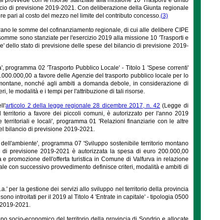
ilancio di previsione 2019-2021. Con deliberazione della Giunta regionale
sere pari al costo del mezzo nel limite del contributo concesso.
(3)
irano le somme del cofinanziamento regionale, di cui alle delibere CIPE
somme sono stanziate per l'esercizio 2019 alla missione 10 'Trasporti e
tale' dello stato di previsione delle spese del bilancio di previsione 2019-
ità', programma 02 'Trasporto Pubblico Locale' - Titolo 1 'Spese correnti'
5.000.000,00 a favore delle Agenzie del trasporto pubblico locale per lo
e montane, nonché agli ambiti a domanda debole, in considerazione di
, le modalità e i tempi per l'attribuzione di tali risorse.
ll'
articolo 2 della legge regionale 28 dicembre 2017, n. 42
(Legge di
 territorio a favore dei piccoli comuni, è autorizzato per l'anno 2019
erritoriali e locali', programma 01 'Relazioni finanziarie con le altre
 del bilancio di previsione 2019-2021.
 e dell'ambiente', programma 07 'Sviluppo sostenibile territorio montano
cio di previsione 2019-2021 è autorizzata la spesa di euro 200.000,00
ità e promozione dell'offerta turistica in Comune di Valfurva in relazione
e con successivo provvedimento definisce criteri, modalità e ambiti di
' per la gestione dei servizi allo sviluppo nel territorio della provincia
o introitati per il 2019 al Titolo 4 'Entrate in capitale' - tipologia 0500
e 2019-2021.
po socio-economico del territorio della provincia di Sondrio e allocate