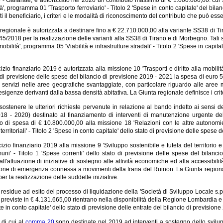
tà', programma 01 'Trasporto ferroviario' - Titolo 2 'Spese in conto capitale' del b
ti il beneficiario, i criteri e le modalità di riconoscimento del contributo che può es
regionale è autorizzata a destinare fino a € 22.710.000,00 alla variante SS38 di T
5/2018 per la realizzazione delle varianti alla SS38 di Tirano e di Morbegno. Tali 
a mobilità', programma 05 'Viabilità e infrastrutture stradali' - Titolo 2 'Spese in capi
cizio finanziario 2019 è autorizzata alla missione 10 'Trasporti e diritto alla mobil
 di previsione delle spese del bilancio di previsione 2019 - 2021 la spesa di euro 
i servizi nelle aree geografiche svantaggiate, con particolare riguardo alle are
esigenze derivanti dalla bassa densità abitativa. La Giunta regionale definisce i criteri
 sostenere le ulteriori richieste pervenute in relazione al bando indetto ai sensi de
2018 - 2020) destinato al finanziamento di interventi di manutenzione urgente del
o di spesa di € 10.800.000,00 alla missione 18 'Relazioni con le altre autonomie t
erritoriali' - Titolo 2 'Spese in conto capitale' dello stato di previsione delle spese
cizio finanziario 2019 alla missione 9 'Sviluppo sostenibile e tutela del territorio
muni' - Titolo 1 'Spese correnti' dello stato di previsione delle spese del bilan
 all'attuazione di iniziative di sostegno alle attività economiche ed alla accessibil
zione di emergenza connessa a movimenti della frana del Ruinon. La Giunta regional
per la realizzazione delle suddette iniziative.
 residue ad esito del processo di liquidazione della 'Società di Sviluppo Locale s.p.a.
 previste in € 4.131.665,00 rientrano nella disponibilità della Regione Lombardia e son
ate in conto capitale' dello stato di previsione delle entrate del bilancio di prevision
 di cui al
comma 20
sono destinate nel 2019 ad interventi a sostegno dello svilup