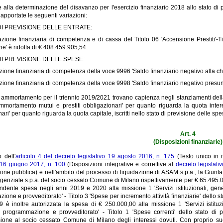
e alla determinazione del disavanzo per l'esercizio finanziario 2018 allo stato di 
pportate le seguenti variazioni:
DI PREVISIONE DELLE ENTRATE:
azione finanziaria di competenza e di cassa del Titolo 06 'Accensione Prestiti'-T
ne' è ridotta di € 408.459.905,54.
DI PREVISIONE DELLE SPESE:
azione finanziaria di competenza della voce 9996 'Saldo finanziario negativo alla c
zione finanziaria di competenza della voce 9998 'Saldo finanziario negativo presunt
i ammortamento per il triennio 2019/2021 trovano capienza negli stanziamenti del
ammortamento mutui e prestiti obbligazionari' per quanto riguarda la quota int
ari' per quanto riguarda la quota capitale, iscritti nello stato di previsione delle s
Art. 4
(Disposizioni finanziarie)
o dell'
articolo 4 del decreto legislativo 19 agosto 2016, n. 175
(Testo unico in m
o 16 giugno 2017, n. 100
(Disposizioni integrative e correttive al
decreto legislat
one pubblica) e nell'ambito del processo di liquidazione di ASAM s.p.a., la Giunta 
genziale s.p.a. del socio cessato Comune di Milano rispettivamente per € 65.495.00
ondente spesa negli anni 2019 e 2020 alla missione 1 'Servizi istituzionali, gen
one e provveditorato' - Titolo 3 'Spese per incremento attività finanziarie' dello s
9 è inoltre autorizzata la spesa di € 250.000,00 alla missione 1 'Servizi istit
a, programmazione e provveditorato' - Titolo 1 'Spese correnti' dello stato di
ione al socio cessato Comune di Milano degli interessi dovuti. Con proprio su