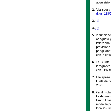
acquisizion
2.
Alla spesa 
d.lgs. 118/
3.
(1)
4.
(1)
5.
In funzione
adeguata g
istituzion
previsione
per gli ann
con le entra
6.
La Giunta r
idrografico
con il Poli
7.
Alle spese 
tutela del 
2021.
8.
Per il pro
trasferimen
l'anno fina
modalità pe
locale' - T