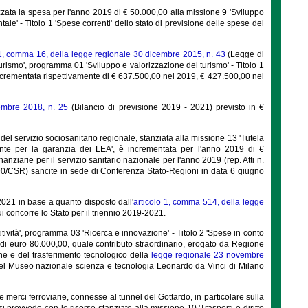
izzata la spesa per l'anno 2019 di € 50.000,00 alla missione 9 'Sviluppo
tale' - Titolo 1 'Spese correnti' dello stato di previsione delle spese del
 1, comma 16, della legge regionale 30 dicembre 2015, n. 43
(Legge di
'Turismo', programma 01 'Sviluppo e valorizzazione del turismo' - Titolo 1
incrementata rispettivamente di € 637.500,00 nel 2019, € 427.500,00 nel
cembre 2018, n. 25
(Bilancio di previsione 2019 - 2021) previsto in €
o del servizio sociosanitario regionale, stanziata alla missione 13 'Tutela
rente per la garanzia dei LEA', è incrementata per l'anno 2019 di €
nanziarie per il servizio sanitario nazionale per l'anno 2019 (rep. Atti n.
n. 90/CSR) sancite in sede di Conferenza Stato-Regioni in data 6 giugno
021 in base a quanto disposto dall'
articolo 1, comma 514, della legge
i concorre lo Stato per il triennio 2019-2021.
tività', programma 03 'Ricerca e innovazione' - Titolo 2 'Spese in conto
a di euro 80.000,00, quale contributo straordinario, erogato da Regione
one e del trasferimento tecnologico della
legge regionale 23 novembre
 del Museo nazionale scienza e tecnologia Leonardo da Vinci di Milano
 merci ferroviarie, connesse al tunnel del Gottardo, in particolare sulla
 provvede con le risorse stanziate alla missione 10 'Trasporti e diritto