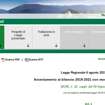
H
ali
Progetto di
Trattazione in
Monitoraggio
Rendicont
Legge
aula
presentato
Somm
Scarica PDF
|
Scarica RTF
Legge Regionale
6 agosto 20
Assestamento al bilancio 2019-2021 con modi
(BURL n. 32, suppl. del 09 Agos
urn:nir:regione.lombardia:legge:2019-
Art. 1