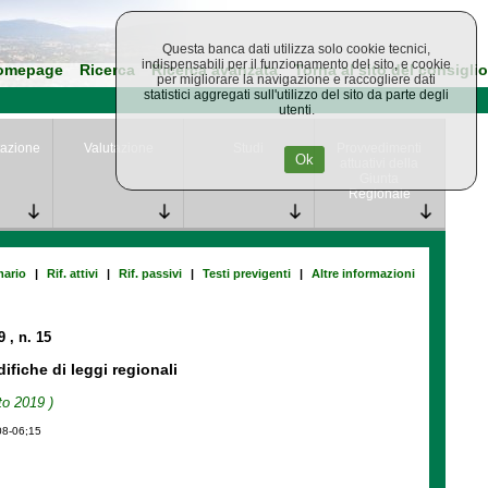
Questa banca dati utilizza solo cookie tecnici,
indispensabili per il funzionamento del sito, e cookie
omepage
Ricerca
Ricerca avanzata
Torna al sito del consiglio
per migliorare la navigazione e raccogliere dati
statistici aggregati sull'utilizzo del sito da parte degli
utenti.
azione
Valutazione
Studi
Provvedimenti
Ok
attuativi della
Giunta
Regionale
ario
|
Rif. attivi
|
Rif. passivi
|
Testi previgenti
|
Altre informazioni
19
, n. 15
fiche di leggi regionali
to 2019 )
08-06;15