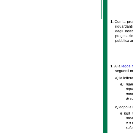
1.
Con la pres
riguardanti
degli inse
progettazio
pubblica am
1.
Alla
legge 
seguenti m
a)
la letter
'e) rig
riqu
nonc
di s
b)
dopo la 
'e bis) 
urba
e a 
salu