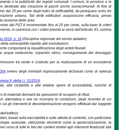
mento e la pubblicità dei registri comunali. I comuni, le province e la
ree destinate alla creazione di parchi anche sovracomunali. Al fine di
o del 20 per cento degli indici di edificabilità, da perequare entro tre
azione urbana. Tali diritti edificatori acquisiscono efficacia, previo
ta cessione delle aree.
revisto dal PGT è incrementato fino al 20 per cento, sulla base di criteri
mento, in coerenza con i criteri previsti ai sensi dell'articolo 43, comma
io 2016, n. 16
(Disciplina regionale dei servizi abitativi);
della vulnerabilità rispetto alle esondazioni;
che comportanti la riqualificazione degli ambiti fluviali;
delle acque meteoriche, risparmio idrico, conseguimento del drenaggio
onnessione tra verde e costruito per la realizzazione di un ecosistema
2004
ovvero degli immobili espressamente dichiarati come di valenza
comma 9, della l.r. 31/2014
;
ale, alla ciclabilità e alle relative opere di accessibilità, nonché di
o di materiali derivanti da operazioni di recupero di rifiuti;
, in alternativa e ove ne ricorrano le condizioni, degli incentivi di cui
in cui gli interventi di decontaminazione vengano effettuati dal soggetto
ell'edificio;
eri, basati sulla tracciabilità e sulle attività di controllo, con particolare
cnologie avanzate, utilizzando strumenti come la geolocalizzazione, la
 corso di tutte le fasi dei cantieri relativi agli interventi finalizzati alla