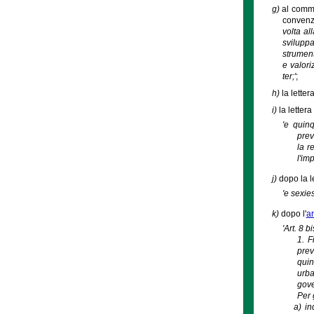
g)
al comma
convenzi
volta al
sviluppa
strument
e valori
ter;'
;
h)
la lette
i)
la letter
'e quinq
prev
la r
l'im
j)
dopo la l
'e sexie
k)
dopo l'
ar
'Art. 8 
1. F
prev
quin
urba
gove
Per 
a)
in