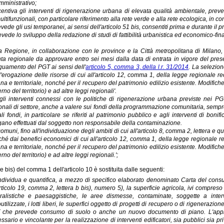
mministrativo;
centiva gli interventi di rigenerazione urbana di elevata qualità ambientale, prevede
ultifunzionali, con particolare riferimento alla rete verde e alla rete ecologica, in
vede gli usi temporanei, ai sensi dell'articolo 51 bis, consentiti prima e durante il 
evede lo sviluppo della redazione di studi di fattibilità urbanistica ed economico-fin
a Regione, in collaborazione con le province e la Città metropolitana di Milano, 
ta regionale da approvare entro sei mesi dalla data di entrata in vigore del present
uamento del PGT ai sensi dell'
articolo 5, comma 3, della l.r. 31/2014
. La selezion
l'erogazione delle risorse di cui all'articolo 12, comma 1, della legge regionale r
na e territoriale, nonché per il recupero del patrimonio edilizio esistente. Modifich
rno del territorio) e ad altre leggi regionali'.
gli interventi connessi con le politiche di rigenerazione urbana previste nei P
onali di settore, anche a valere sui fondi della programmazione comunitaria, sempre 
ali fondi, in particolare se riferiti al patrimonio pubblico e agli interventi di bo
ano effettuati dal soggetto non responsabile della contaminazione.
 comuni, fino all'individuazione degli ambiti di cui all'articolo 8, comma 2, lettera e
hé dai benefici economici di cui all'articolo 12, comma 1, della legge regionale r
na e territoriale, nonché per il recupero del patrimonio edilizio esistente. Modifich
rno del territorio) e ad altre leggi regionali.';
a e bis) del comma 1 dell'articolo 10 è sostituita dalle seguenti:
individua e quantifica, a mezzo di specifico elaborato denominato Carta del consumo
articolo 19, comma 2, lettera b bis), numero 5), la superficie agricola, ivi compreso 
ralistiche e paesaggistiche, le aree dismesse, contaminate, soggette a interv
outilizzate, i lotti liberi, le superfici oggetto di progetti di recupero o di rigenerazi
che prevede consumo di suolo o anche un nuovo documento di piano. L'appro
ssario e vincolante per la realizzazione di interventi edificatori, sia pubblici sia priva