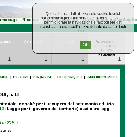
Questa banca dati utilizza solo cookie tecnici,
indispensabili per il funzionamento del sito, e cookie
omepage
Ricerca
Ricerca avanzata
Torna al sito del consiglio
per migliorare la navigazione e raccogliere dati
statistici aggregati sull'utilizzo del sito da parte degli
utenti.
azione
Valutazione
Studi
Provvedimenti
Ok
attuativi della
Giunta
Regionale
ario
|
Rif. attivi
|
Rif. passivi
|
Testi previgenti
|
Altre informazioni
2019
, n. 18
itoriale, nonché per il recupero del patrimonio edilizio
12
(Legge per il governo del territorio) e ad altre leggi
bre 2019 )
11-26;18