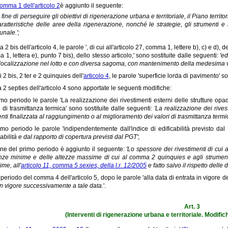
omma 1 dell'articolo 2
è aggiunto il seguente:
l fine di perseguire gli obiettivi di rigenerazione urbana e territoriale, il Piano territo
aratteristiche delle aree della rigenerazione, nonché le strategie, gli strumenti e
nale.';
2 bis dell'articolo 4, le parole ', di cui all'articolo 27, comma 1, lettere b), c) e d), d
 1, lettera e), punto 7 bis), dello stesso articolo,' sono sostituite dalle seguenti:
'e
localizzazione nel lotto e con diversa sagoma, con mantenimento della medesima vol
2 bis, 2 ter e 2 quinquies dell'
articolo 4
, le parole 'superficie lorda di pavimento' s
2 septies dell'articolo 4 sono apportate le seguenti modifiche:
imo periodo le parole 'La realizzazione dei rivestimenti esterni delle strutture opac
i di trasmittanza termica' sono sostituite dalle seguenti:
'La realizzazione dei rivest
enti finalizzata al raggiungimento o al miglioramento dei valori di trasmittanza termi
imo periodo le parole 'indipendentemente dall'indice di edificabilità previsto dal
cabilità e dal rapporto di copertura previsti dal PGT'
;
fine del primo periodo è aggiunto il seguente:
'Lo spessore dei rivestimenti di cui 
nze minime e delle altezze massime di cui al comma 2 quinquies e agli strumenti
me, all'
articolo 11, comma 5 sexies, della l.r. 12/2005
e fatto salvo il rispetto dell
 periodo del comma 4 dell'articolo 5, dopo le parole 'alla data di entrata in vigore d
in vigore successivamente a tale data.
'.
Art. 3
(Interventi di rigenerazione urbana e territoriale. Modific