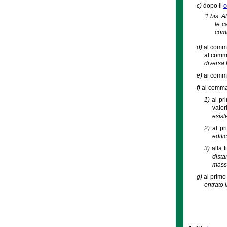
c)
dopo il
c
'1 bis. A
le c
comu
d)
al comma 
al comma
diversa 
e)
ai commi 
f)
al comma 
1)
al pr
valor
esist
2)
al pr
edifi
3)
alla 
dista
massi
g)
al primo
entrato 