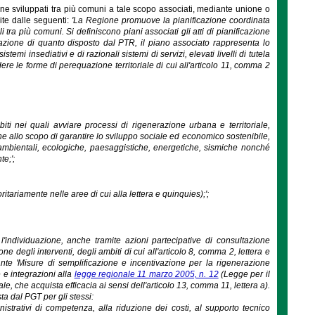
azione sviluppati tra più comuni a tale scopo associati, mediante unione o
uite dalle seguenti:
'La Regione promuove la pianificazione coordinata
li tra più comuni. Si definiscono piani associati gli atti di pianificazione
cazione di quanto disposto dal PTR, il piano associato rappresenta lo
emi insediativi e di razionali sistemi di servizi, elevati livelli di tutela
re le forme di perequazione territoriale di cui all'articolo 11, comma 2
ti nei quali avviare processi di rigenerazione urbana e territoriale,
 allo scopo di garantire lo sviluppo sociale ed economico sostenibile,
i ambientali, ecologiche, paesaggistiche, energetiche, sismiche nonché
te;';
ritariamente nelle aree di cui alla lettera e quinquies);';
 l'individuazione, anche tramite azioni partecipative di consultazione
ne degli interventi, degli ambiti di cui all'articolo 8, comma 2, lettera e
ante 'Misure di semplificazione e incentivazione per la rigenerazione
e e integrazioni alla
legge regionale 11 marzo 2005, n. 12
(Legge per il
le, che acquista efficacia ai sensi dell'articolo 13, comma 11, lettera a).
sta dal PGT per gli stessi:
istrativi di competenza, alla riduzione dei costi, al supporto tecnico