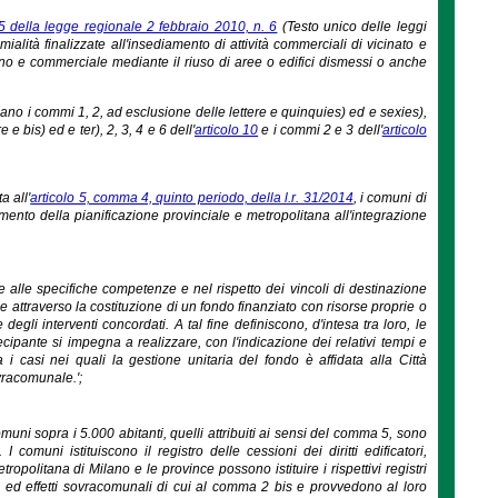
 5 della legge regionale 2 febbraio 2010, n. 6
(Testo unico delle leggi
ialità finalizzate all'insediamento di attività commerciali di vicinato e
bano e commerciale mediante il riuso di aree o edifici dismessi o anche
cano i commi 1, 2, ad esclusione delle lettere e quinquies) ed e sexies),
 e bis) ed e ter), 2, 3, 4 e 6 dell'
articolo 10
e i commi 2 e 3 dell'
articolo
a all'
articolo 5, comma 4, quinto periodo, della l.r. 31/2014
, i comuni di
ento della pianificazione provinciale e metropolitana all'integrazione
one alle specifiche competenze e nel rispetto dei vincoli di destinazione
e attraverso la costituzione di un fondo finanziato con risorse proprie o
egli interventi concordati. A tal fine definiscono, d'intesa tra loro, le
cipante si impegna a realizzare, con l'indicazione dei relativi tempi e
 i casi nei quali la gestione unitaria del fondo è affidata alla Città
ovracomunale.';
comuni sopra i 5.000 abitanti, quelli attribuiti ai sensi del comma 5, sono
comuni istituiscono il registro delle cessioni dei diritti edificatori,
opolitana di Milano e le province possono istituire i rispettivi registri
eri ed effetti sovracomunali di cui al comma 2 bis e provvedono al loro