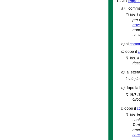
1.
Alla
legge 
a)
il comma 
'3 bis. 
per 
nove
nonc
sost
b)
al
comma 
c)
dopo il
c
'1 bis. 
ricad
d)
la letter
'c bis) 
e)
dopo la 
'c ter) 
circo
f)
dopo il
c
'1 bis. I
suol
Terr
ammi
comm