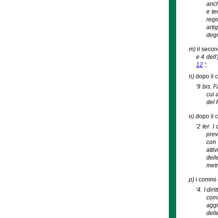
anch
e te
regi
arti
degr
m)
il secon
e 4 dell'
12
.'
;
n)
dopo il 
'9 bis. 
cui 
del 
o)
dopo il c
'2 ter. 
prev
con 
atti
dell
metr
p)
i commi 4
'4. I di
comm
aggi
dell