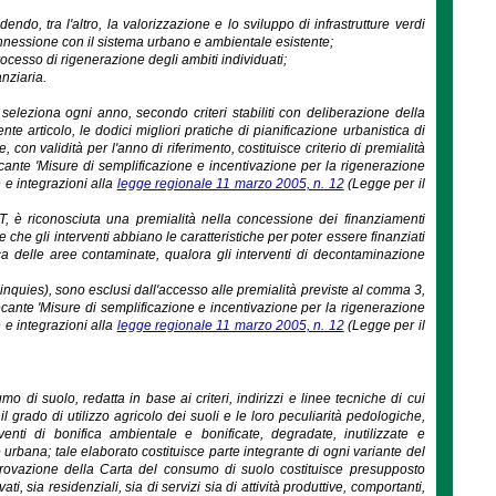
ndo, tra l'altro, la valorizzazione e lo sviluppo di infrastrutture verdi
 connessione con il sistema urbano e ambientale esistente;
processo di rigenerazione degli ambiti individuati;
anziaria.
seleziona ogni anno, secondo criteri stabiliti con deliberazione della
e articolo, le dodici migliori pratiche di pianificazione urbanistica di
e, con validità per l'anno di riferimento, costituisce criterio di premialità
ecante 'Misure di semplificazione e incentivazione per la rigenerazione
e e integrazioni alla
legge regionale 11 marzo 2005, n. 12
(Legge per il
GT, è riconosciuta una premialità nella concessione dei finanziamenti
che gli interventi abbiano le caratteristiche per poter essere finanziati
nifica delle aree contaminate, qualora gli interventi di decontaminazione
 quinquies), sono esclusi dall'accesso alle premialità previste al comma 3,
ecante 'Misure di semplificazione e incentivazione per la rigenerazione
e e integrazioni alla
legge regionale 11 marzo 2005, n. 12
(Legge per il
 di suolo, redatta in base ai criteri, indirizzi e linee tecniche di cui
il grado di utilizzo agricolo dei suoli e le loro peculiarità pedologiche,
enti di bonifica ambientale e bonificate, degradate, inutilizzate e
one urbana; tale elaborato costituisce parte integrante di ogni variante del
vazione della Carta del consumo di suolo costituisce presupposto
ti, sia residenziali, sia di servizi sia di attività produttive, comportanti,