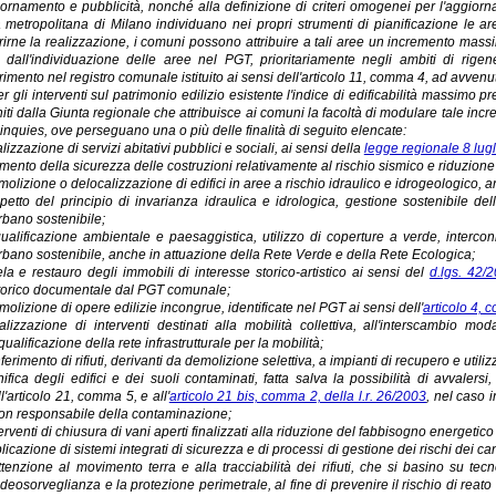
ornamento e pubblicità, nonché alla definizione di criteri omogenei per l'aggiorna
à metropolitana di Milano individuano nei propri strumenti di pianificazione le a
rirne la realizzazione, i comuni possono attribuire a tali aree un incremento massim
 dall'individuazione delle aree nel PGT, prioritariamente negli ambiti di rigener
rimento nel registro comunale istituito ai sensi dell'articolo 11, comma 4, ad avvenu
er gli interventi sul patrimonio edilizio esistente l'indice di edificabilità massimo p
niti dalla Giunta regionale che attribuisce ai comuni la facoltà di modulare tale incre
inquies, ove perseguano una o più delle finalità di seguito elencate:
lizzazione di servizi abitativi pubblici e sociali, ai sensi della
legge regionale 8 lugl
mento della sicurezza delle costruzioni relativamente al rischio sismico e riduzione 
olizione o delocalizzazione di edifici in aree a rischio idraulico e idrogeologico, an
spetto del principio di invarianza idraulica e idrologica, gestione sostenibile 
rbano sostenibile;
qualificazione ambientale e paesaggistica, utilizzo di coperture a verde, interc
rbano sostenibile, anche in attuazione della Rete Verde e della Rete Ecologica;
ela e restauro degli immobili di interesse storico-artistico ai sensi del
d.lgs. 42/
torico documentale dal PGT comunale;
molizione di opere edilizie incongrue, identificate nel PGT ai sensi dell'
articolo 4, 
alizzazione di interventi destinati alla mobilità collettiva, all'interscambio mod
iqualificazione della rete infrastrutturale per la mobilità;
ferimento di rifiuti, derivanti da demolizione selettiva, a impianti di recupero e utilizz
ifica degli edifici e dei suoli contaminati, fatta salva la possibilità di avvalersi
ll'articolo 21, comma 5, e all'
articolo 21 bis, comma 2, della l.r. 26/2003
, nel caso 
on responsabile della contaminazione;
erventi di chiusura di vani aperti finalizzati alla riduzione del fabbisogno energetico d
licazione di sistemi integrati di sicurezza e di processi di gestione dei rischi dei canti
ttenzione al movimento terra e alla tracciabilità dei rifiuti, che si basino su te
ideosorveglianza e la protezione perimetrale, al fine di prevenire il rischio di reato nel