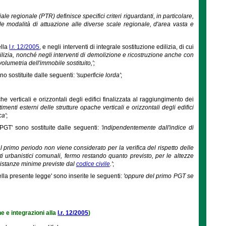
riale regionale (PTR) definisce specifici criteri riguardanti, in particolare,
 le modalità di attuazione alle diverse scale regionale, d'area vasta e
ella
l.r. 12/2005
, e negli interventi di integrale sostituzione edilizia, di cui
dilizia, nonché negli interventi di demolizione e ricostruzione anche con
umetria dell'immobile sostituito,';
ono sostituite dalle seguenti:
'superficie lorda'
;
he verticali e orizzontali degli edifici finalizzata al raggiungimento dei
imenti esterni delle strutture opache verticali e orizzontali degli edifici
ca'
;
 PGT' sono sostituite dalle seguenti:
'indipendentemente dall'indice di
al primo periodo non viene considerato per la verifica del rispetto delle
 urbanistici comunali, fermo restando quanto previsto, per le altezze
e distanze minime previste dal
codice civile
.'
;
ella presente legge' sono inserite le seguenti:
'oppure del primo PGT se
he e integrazioni alla
l.r. 12/2005
)