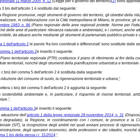
regionale 11 marzo 2005, n. 12
(Legge per il governo del territorio)
(2)
sono apportat
3 bis dell'articolo 1 è sostituito dal seguente:
La Regione promuove, negli strumenti di governo del territorio, gli obiettivi della r
realizzare, in collaborazione con la Città metropolitana di Milano, le province, gli en
mbre 1983, n. 86
(Piano regionale delle aree regionali protette. Norme per l'isti
hé delle aree di particolare rilevanza naturale e ambientale), e i comuni, anche attr
enibile, da attuarsi anche mediante gli strumenti di partenariato pubblico-privato e
1 dell'articolo 2
le parole 'fra loro coordinati e differenziati' sono sostituite dalle s
omma 1 dell'articolo 2
è inserito il seguente:
Il Piano territoriale regionale (PTR) costituisce il piano di riferimento ai fini della
ute territoriali, nonché degli strumenti della pianificazione urbanistica e territoriale ai 
a c bis) del comma 5 dell'articolo 2 è sostituita dalla seguente:
la riduzione del consumo di suolo, la rigenerazione territoriale e urbana;';
lettera c bis) del comma 5 dell'articolo 2 è aggiunta la seguente:
la sostenibilità ambientale e, in particolare, il risparmio di risorse territoriali,
lare.';
omma 1 dell'articolo 3
è inserito il seguente:
n attuazione dell'
articolo 1 della legge regionale 28 novembre 2014, n. 31
(Disposiz
o degradato), la Regione, in coordinamento con i comuni, le province e la Citt
itoriale (SIT), la ricognizione degli ambiti nei quali avviare processi di rigeneraz
nistrazione, degli operatori economici, delle professioni e dei cittadini, nonché di
a 1 bis della stessa l.r. 31/2014
.';