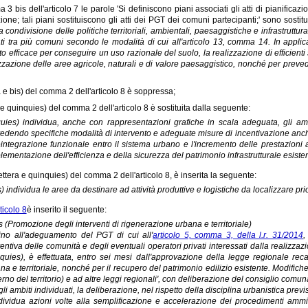
 3 bis dell'articolo 7 le parole 'Si definiscono piani associati gli atti di pianific
one; tali piani sostituiscono gli atti dei PGT dei comuni partecipanti;' sono sostit
la condivisione delle politiche territoriali, ambientali, paesaggistiche e infrastruttura
ti tra più comuni secondo le modalità di cui all'articolo 13, comma 14. In appli
o efficace per conseguire un uso razionale del suolo, la realizzazione di efficienti sist
zzazione delle aree agricole, naturali e di valore paesaggistico, nonché per prevede
ra e bis) del comma 2 dell'articolo 8 è soppressa;
a e quinquies) del comma 2 dell'articolo 8 è sostituita dalla seguente:
uies) individua, anche con rappresentazioni grafiche in scala adeguata, gli ambi
edendo specifiche modalità di intervento e adeguate misure di incentivazione anche
eintegrazione funzionale entro il sistema urbano e l'incremento delle prestazion
plementazione dell'efficienza e della sicurezza del patrimonio infrastrutturale esisten
ettera e quinquies) del comma 2 dell'articolo 8, è inserita la seguente:
s) individua le aree da destinare ad attività produttive e logistiche da localizzare prio
ticolo 8
è inserito il seguente:
bis (Promozione degli interventi di rigenerazione urbana e territoriale)
ino all'adeguamento del PGT di cui all'
articolo 5, comma 3, della l.r. 31/2014
,
entiva delle comunità e degli eventuali operatori privati interessati dalla realizzazio
quies), è effettuata, entro sei mesi dall'approvazione della legge regionale rec
na e territoriale, nonché per il recupero del patrimonio edilizio esistente. Modifich
rno del territorio) e ad altre leggi regionali', con deliberazione del consiglio comuna
gli ambiti individuati, la deliberazione, nel rispetto della disciplina urbanistica previ
dividua azioni volte alla semplificazione e accelerazione dei procedimenti ammin