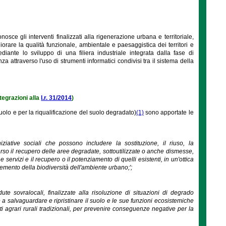
osce gli interventi finalizzati alla rigenerazione urbana e territoriale,
gliorare la qualità funzionale, ambientale e paesaggistica dei territori e
ante lo sviluppo di una filiera industriale integrata dalla fase di
 attraverso l'uso di strumenti informatici condivisi tra il sistema della
tegrazioni alla
l.r. 31/2014
)
olo e per la riqualificazione del suolo degradato)
(1)
sono apportate le
niziative sociali che possono includere la sostituzione, il riuso, la
verso il recupero delle aree degradate, sottoutilizzate o anche dismesse,
 servizi e il recupero o il potenziamento di quelli esistenti, in un'ottica
remento della biodiversità dell'ambiente urbano;';
dute sovralocali, finalizzate alla risoluzione di situazioni di degrado
e a salvaguardare e ripristinare il suolo e le sue funzioni ecosistemiche
ti agrari rurali tradizionali, per prevenire conseguenze negative per la