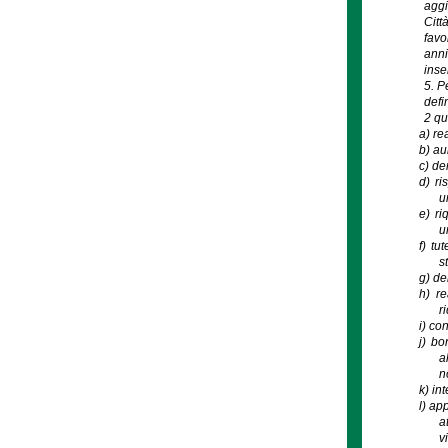
aggi
Citt
favo
anni
inse
5. P
defi
2 qu
a)
rea
b)
au
c)
dem
d)
ri
u
e)
ri
u
f)
tut
s
g)
de
h)
re
r
i)
con
j)
bon
a
n
k)
int
l)
app
a
v