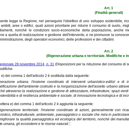
Art. 1
(Finalità generali)
ente legge la Regione, nel perseguire l'obiettivo di uno sviluppo sostenibile, ricon
 ambiti, aree o edifici, quali azioni prioritarie per ridurre il consumo di suolo, mi
diamenti, nonché le condizioni socio-economiche della popolazione, anche medi
ne a quella di realizzazione e gestione dell'intervento, e ne promuove la conoscenza
ministrazione, degli operatori economici, delle professioni e dei cittadini.
Art. 2
(Rigenerazione urbana e territoriale. Modifiche e in
regionale 28 novembre 2014, n. 31
(Disposizioni per la riduzione del consumo di su
odifiche:
a e) del comma 1 dell'articolo 2 è sostituita dalla seguente:
enerazione urbana: l'insieme coordinato di interventi urbanistico-edilizi e di i
alificazione dell'ambiente costruito e la riorganizzazione dell'assetto urbano attra
hé attraverso la realizzazione e gestione di attrezzature, infrastrutture, spazi verdi e
ostenibilità e di resilienza ambientale e sociale, di innovazione tecnologica e di inc
lettera e) del comma 1 dell'articolo 2 è aggiunta la seguente:
rigenerazione territoriale: l'insieme coordinato di azioni, generalmente con rica
nistico, infrastrutturale, ambientale, paesaggistico o sociale che mira in particolar
migliorare la qualità paesaggistica ed ecologica del territorio, nonché dei manufat
te umana, gli ecosistemi e le risorse naturali.';