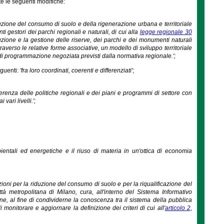
e le seguenti modifiche:
iduzione del consumo di suolo e della rigenerazione urbana e territoriale
ti gestori dei parchi regionali e naturali, di cui alla
legge regionale 30
tuzione e la gestione delle riserve, dei parchi e dei monumenti naturali
averso le relative forme associative, un modello di sviluppo territoriale
 di programmazione negoziata previsti dalla normativa regionale.';
eguenti:
'fra loro coordinati, coerenti e differenziati'
;
 coerenza delle politiche regionali e dei piani e programmi di settore con
vari livelli.';
 ambientali ed energetiche e il riuso di materia in un'ottica di economia
ioni per la riduzione del consumo di suolo e per la riqualificazione del
à metropolitana di Milano, cura, all'interno del Sistema Informativo
ione, al fine di condividerne la conoscenza tra il sistema della pubblica
 monitorare e aggiornare la definizione dei criteri di cui all'
articolo 2,