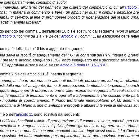
e solo parzialmente, consumo di suolo;
r) individua, all'interno del perimetro dei distretti del commercio di cui all'
articolo
onali in materia di commercio e fiere), gli ambiti nei quali il comune definisce prem
gianali di servizio, al fine di promuovere progetti di rigenerazione del tessuto ur
adati in ambito urbano.';
do periodo del comma 1 dell'articolo 10 bis è sostituito dal seguente:
'Non si appli
articolo 8
, i commi da 1 a 7 e 14 dell'
articolo 9
, i commi 1, ad esclusione delle lettere
comma 9 dell'articolo 10 bis è aggiunto il seguente:
Fatta salva la facoltà di adeguamento del PGT ai contenuti del PTR integrato, previst
al presente articolo adeguano i PGT entro ventiquattro mesi successivi all'adeguam
PTR approvata ai sensi dello stesso
articolo 5 della l.r. 31/2014
.';
omma 2 bis dell'articolo 11, è inserito il seguente:
I comuni, anche in accordo con altri enti territoriali, possono prevedere, in relazi
isti dalla normativa vigente, forme di perequazione territoriale intercomunale, anch
quote degli oneri di urbanizzazione e altre risorse conseguenti alla realizzazione d
vità, le modalità di finanziamento e ogni altro adempimento che ciascun ente parte
e modalità di coordinamento. Il Piano territoriale metropolitano (PTM) determina
opolitana di Milano al fine di sviluppare progetti e attuare interventi di rilevanza s
 e 5 dell'
articolo 11
sono sostituiti dai seguenti:
ritti edificatori attribuiti a titolo di perequazione e di compensazione, nonché, per i 
erciabili e vengono collocati privilegiando gli ambiti di rigenerazione urbana. I 
ornato e reso pubblico secondo modalità stabilite dagli stessi comuni. La Città metr
e cessioni dei diritti edificatori per l'applicazione della perequazione con caratt