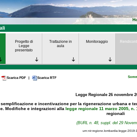
H
ali
Progetto di
Trattazione in
Monitoraggio
Rendicont
Legge
aula
presentato
Somm
Scarica PDF
|
Scarica RTF
Legge Regionale
26 novembre 
 semplificazione e incentivazione per la rigenerazione urbana e terr
e. Modifiche e integrazioni alla
legge regionale 11 marzo 2005, n. 
regionali
(BURL n. 48, suppl. del 29 Novem
urn:nir:regione.lombardia:legge:2019-