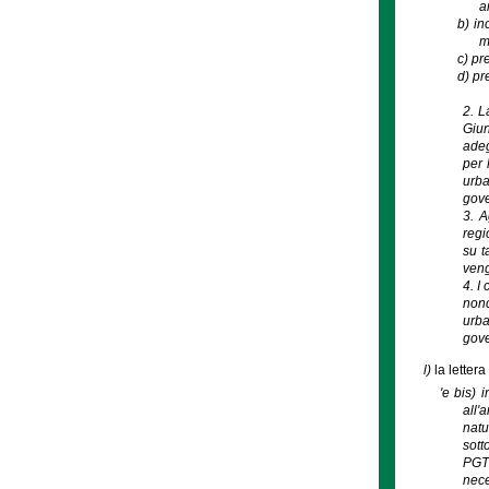
a
b)
in
m
c)
pre
d)
pr
2. L
Giun
adeg
per 
urba
gove
3. A
regi
su t
veng
4. I
nonc
urba
gove
l)
la letter
'e bis) 
all'
natu
sott
PGT 
nece