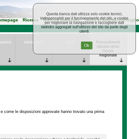
Questa banca dati utilizza solo cookie tecnici,
indispensabili per il funzionamento del sito, e cookie
omepage
Ricerca
Ricerca avanzata
Torna al sito del consiglio
per migliorare la navigazione e raccogliere dati
statistici aggregati sull'utilizzo del sito da parte degli
utenti.
azione
Valutazione
Studi
Provvedimenti
Ok
attuativi della
Giunta
Regionale
e e come le disposizioni approvate hanno trovato una prima