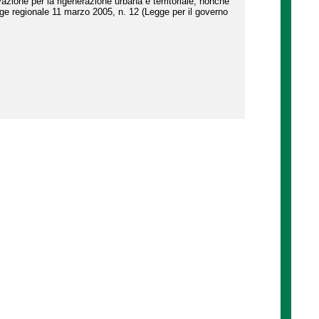
azione per la rigenerazione urbana e territoriale, nonché
legge regionale 11 marzo 2005, n. 12 (Legge per il governo