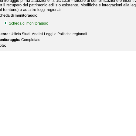
onitoraggio prima attuazione l.r. 18/2019 - Misure di semplificazione e incentiv
er il recupero del patrimonio edilizio esistente. Modifiche e integrazioni alla 
l territorio) e ad altre leggi regionali
cheda di monitoraggio:
Scheda di monitoraggio
utore:
Ufficio Studi, Analisi Leggi e Politiche regionali
onitoraggio:
Completato
ote: