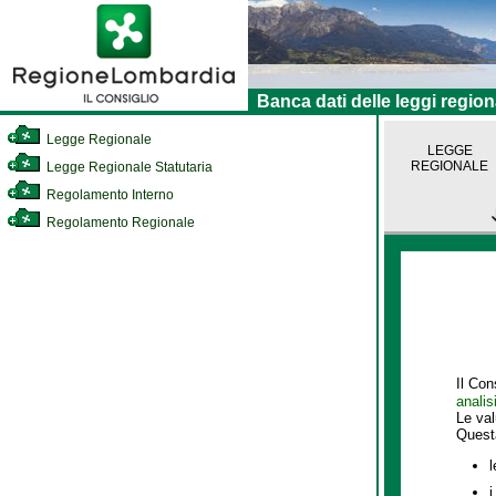
Banca dati delle leggi region
Legge Regionale
LEGGE
REGIONALE
Legge Regionale Statutaria
Regolamento Interno
Regolamento Regionale
Il Con
analis
Le va
Quest
l
i