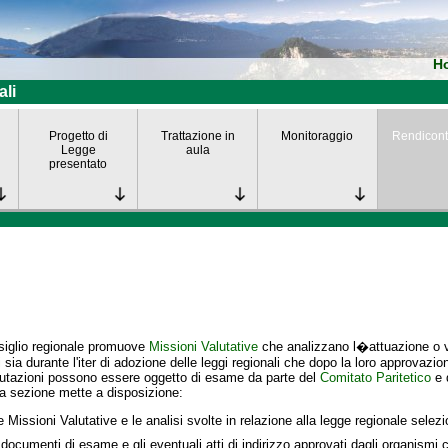
H
ali
Progetto di
Trattazione in
Monitoraggio
Rendicont
Legge
aula
presentato
siglio regionale promuove
Missioni Valutative
che analizzano l�attuazione o va
i
sia durante l'iter di adozione delle leggi regionali che dopo la loro approvazio
lutazioni possono essere oggetto di esame da parte del
Comitato Paritetico
e 
a sezione mette a disposizione:
e Missioni Valutative e le analisi svolte in relazione alla legge regionale selez
 documenti di esame e gli eventuali atti di indirizzo approvati dagli organismi c