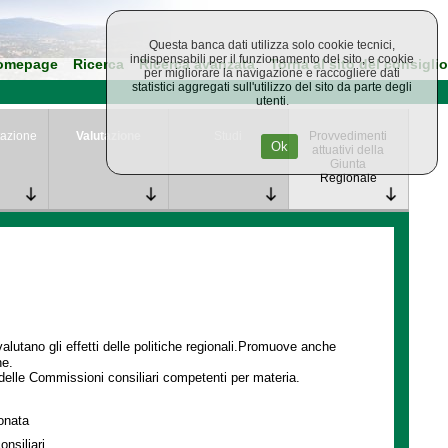
Questa banca dati utilizza solo cookie tecnici,
indispensabili per il funzionamento del sito, e cookie
omepage
Ricerca
Ricerca avanzata
Torna al sito del consiglio
per migliorare la navigazione e raccogliere dati
statistici aggregati sull'utilizzo del sito da parte degli
utenti.
azione
Valutazione
Studi
Provvedimenti
Ok
attuativi della
Giunta
Regionale
lutano gli effetti delle politiche regionali.Promuove anche
ne.
delle Commissioni consiliari competenti per materia.
ionata
onsiliari