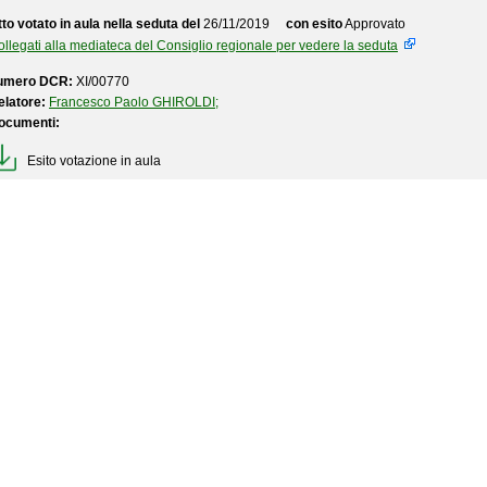
to votato in aula nella seduta del
26/11/2019
con esito
Approvato
llegati alla mediateca del Consiglio regionale per vedere la seduta
umero DCR:
XI/00770
elatore:
Francesco Paolo GHIROLDI;
ocumenti:
Esito votazione in aula