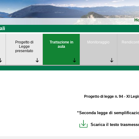
H
ali
Progetto di
Trattazione in
Monitoraggio
Rendicont
Legge
aula
presentato
Progetto di legge n. 94 - XI Legi
“Seconda legge di semplificazi
Scarica il testo trasmesso