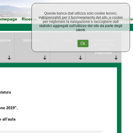
Questa banca dati utilizza solo cookie tecnici,
indispensabili per il funzionamento del sito, e cookie
omepage
Ricerca
Ricerca avanzata
Torna al sito del consiglio
per migliorare la navigazione e raccogliere dati
statistici aggregati sull'utilizzo del sito da parte degli
utenti.
azione
Valutazione
Studi
Provvedimenti
Ok
attuativi della
Giunta
Regionale
slatura
one 2019”.
 all'aula