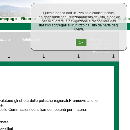
Questa banca dati utilizza solo cookie tecnici,
indispensabili per il funzionamento del sito, e cookie
omepage
Ricerca
Ricerca avanzata
Torna al sito del consiglio
per migliorare la navigazione e raccogliere dati
statistici aggregati sull'utilizzo del sito da parte degli
utenti.
azione
Valutazione
Studi
Provvedimenti
Ok
attuativi della
Giunta
Regionale
lutano gli effetti delle politiche regionali.Promuove anche
ne.
delle Commissioni consiliari competenti per materia.
ionata
onsiliari