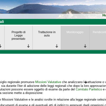
H
ali
Progetto di
Trattazione in
Monitoraggio
Rendicont
Legge
aula
presentato
siglio regionale promuove
Missioni Valutative
che analizzano l�attuazione o va
i
sia durante l'iter di adozione delle leggi regionali che dopo la loro approvazio
lutazioni possono essere oggetto di esame da parte del
Comitato Paritetico
e 
a sezione mette a disposizione:
e Missioni Valutative e le analisi svolte in relazione alla legge regionale selez
 documenti di esame e gli eventuali atti di indirizzo approvati dagli organismi c