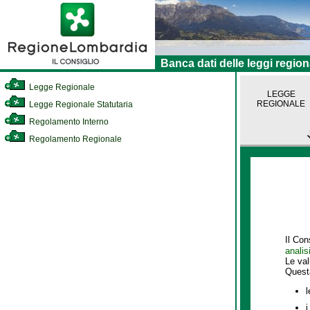
Banca dati delle leggi region
Legge Regionale
LEGGE
REGIONALE
Legge Regionale Statutaria
Regolamento Interno
Regolamento Regionale
Il Con
analis
Le va
Quest
l
i