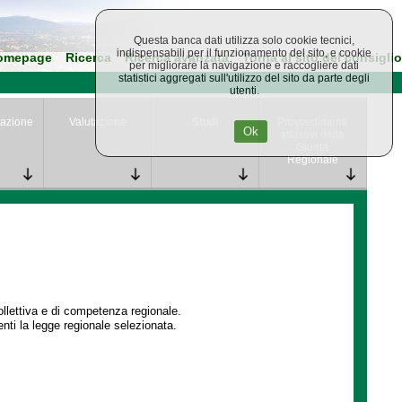
Questa banca dati utilizza solo cookie tecnici,
indispensabili per il funzionamento del sito, e cookie
omepage
Ricerca
Ricerca avanzata
Torna al sito del consiglio
per migliorare la navigazione e raccogliere dati
statistici aggregati sull'utilizzo del sito da parte degli
utenti.
azione
Valutazione
Studi
Provvedimenti
Ok
attuativi della
Giunta
Regionale
collettiva e di competenza regionale.
enti la legge regionale selezionata.