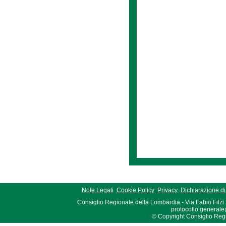
Note Legali
Cookie Policy
Privacy
Dichiarazione di 
Consiglio Regionale della Lombardia - Via Fabio Filzi
protocollo.generale
© Copyright Consiglio Region