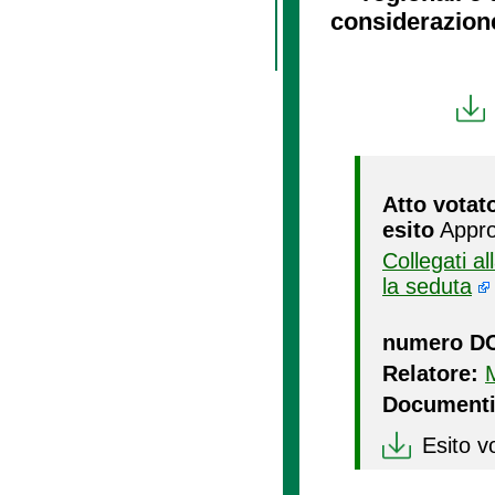
considerazion
Atto votat
esito
Appro
Collegati a
la seduta
numero D
Relatore:
Documenti
Esito v