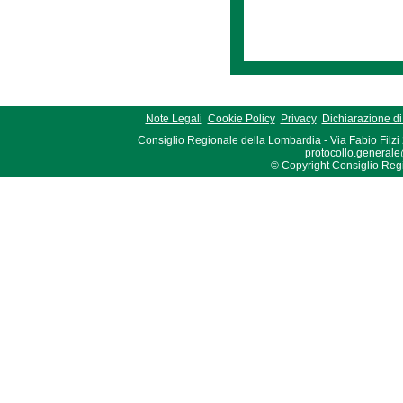
Note Legali
Cookie Policy
Privacy
Dichiarazione di 
Consiglio Regionale della Lombardia - Via Fabio Filzi
protocollo.generale
© Copyright Consiglio Region