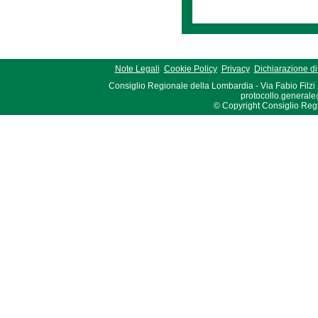
Note Legali
Cookie Policy
Privacy
Dichiarazione di 
Consiglio Regionale della Lombardia - Via Fabio Filzi
protocollo.generale
© Copyright Consiglio Region