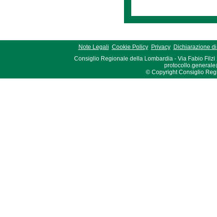
Note Legali
Cookie Policy
Privacy
Dichiarazione di 
Consiglio Regionale della Lombardia - Via Fabio Filzi
protocollo.generale
© Copyright Consiglio Region