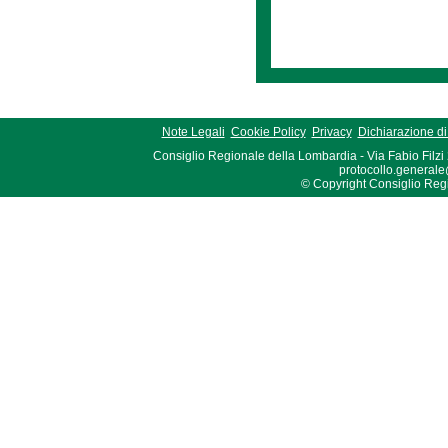
Note Legali
Cookie Policy
Privacy
Dichiarazione di 
Consiglio Regionale della Lombardia - Via Fabio Filzi
protocollo.generale
© Copyright Consiglio Region