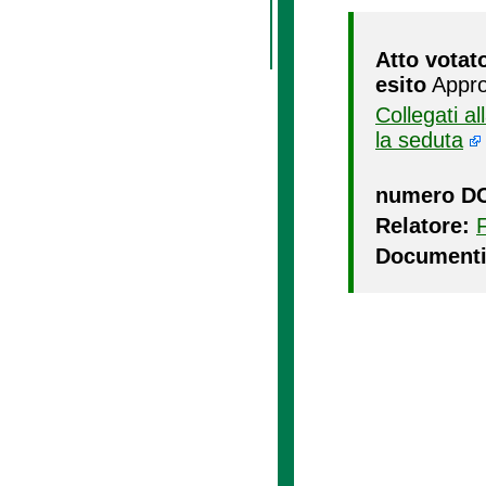
Atto votat
esito
Appro
Collegati a
la seduta
numero D
Relatore:
Documenti