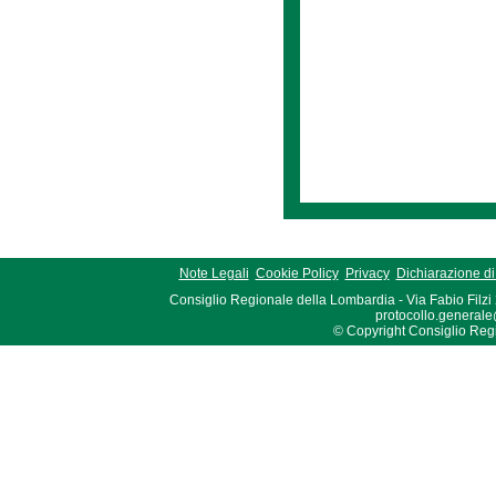
Note Legali
Cookie Policy
Privacy
Dichiarazione di 
Consiglio Regionale della Lombardia - Via Fabio Filzi
protocollo.generale
© Copyright Consiglio Region