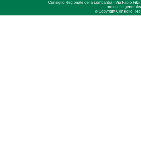
Consiglio Regionale della Lombardia - Via Fabio Filzi
protocollo.generale
© Copyright Consiglio Region