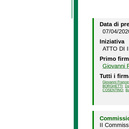
Data di pr
07/04/202
Iniziativa
ATTO DI 
Primo firm
Giovanni
Tutti i firm
Giovanni Franc
BORGHETTI
;
Da
COSENTINO
;
B
Commissio
II Commissi