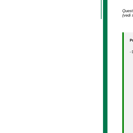
Questa
(vedi 
P
-