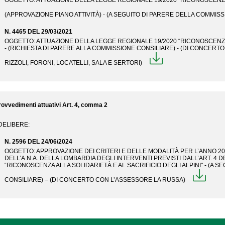
OGGETTO: ATTUAZIONE DELLA LEGGE REGIONALE 19/2020 “RICONOSCENZA A
(APPROVAZIONE PIANO ATTIVITÀ) - (A SEGUITO DI PARERE DELLA COMMI
N. 4465 DEL 29/03/2021
OGGETTO: ATTUAZIONE DELLA LEGGE REGIONALE 19/2020 “RICONOSCENZA A
- (RICHIESTA DI PARERE ALLA COMMISSIONE CONSILIARE) - (DI CONCERTO
RIZZOLI, FORONI, LOCATELLI, SALA E SERTORI)
rovvedimenti attuativi Art. 4, comma 2
 DELIBERE:
N. 2596 DEL 24/06/2024
OGGETTO: APPROVAZIONE DEI CRITERI E DELLE MODALITÀ PER L’ANNO 20
DELL’A.N.A. DELLA LOMBARDIA DEGLI INTERVENTI PREVISTI DALL’ART. 4 
“RICONOSCENZA ALLA SOLIDARIETÀ E AL SACRIFICIO DEGLI ALPINI" - (A 
CONSILIARE) – (DI CONCERTO CON L’ASSESSORE LA RUSSA)