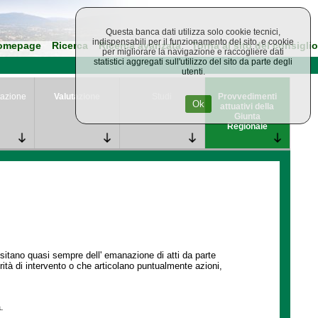
Questa banca dati utilizza solo cookie tecnici,
indispensabili per il funzionamento del sito, e cookie
omepage
Ricerca
Ricerca avanzata
Torna al sito del consiglio
per migliorare la navigazione e raccogliere dati
statistici aggregati sull'utilizzo del sito da parte degli
utenti.
azione
Valutazione
Studi
Provvedimenti
Ok
attuativi della
Giunta
Regionale
ssitano quasi sempre dell' emanazione di atti da parte
ità di intervento o che articolano puntualmente azioni,
.