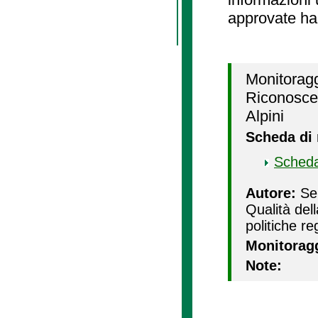
approvate ha
Monitoragg
Riconoscenz
Alpini
Scheda di
Scheda
Autore:
Ser
Qualità del
politiche re
Monitorag
Note: