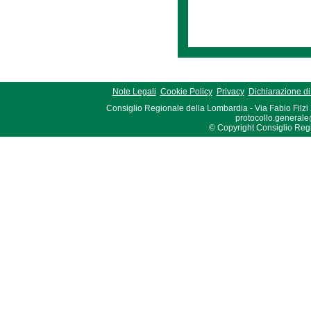
Note Legali
Cookie Policy
Privacy
Dichiarazione di 
Consiglio Regionale della Lombardia - Via Fabio Filzi
protocollo.generale
© Copyright Consiglio Region