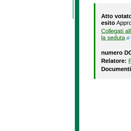
Atto votat
esito
Appro
Collegati a
la seduta
numero D
Relatore:
Documenti