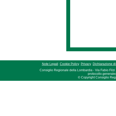
Note Legali
Cookie Policy
Privacy
Dichiarazione di 
Consiglio Regionale della Lombardia - Via Fabio Filzi
protocollo.generale
© Copyright Consiglio Region