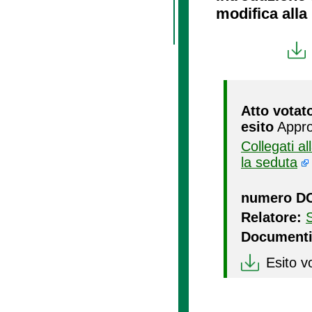
modifica alla 
Atto votat
esito
Appro
Collegati a
la seduta
numero D
Relatore:
Documenti
Esito v