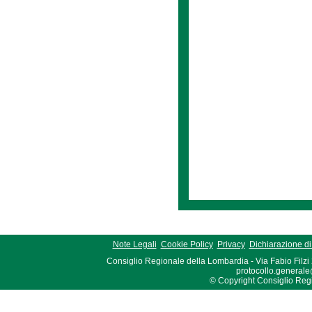
Note Legali
Cookie Policy
Privacy
Dichiarazione di 
Consiglio Regionale della Lombardia - Via Fabio Filzi
protocollo.generale
© Copyright Consiglio Region