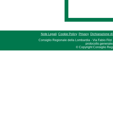
Note Legali
Cookie Policy
Privacy
Dichiarazione di 
Consiglio Regionale della Lombardia - Via Fabio Filzi
protocollo.generale
© Copyright Consiglio Region