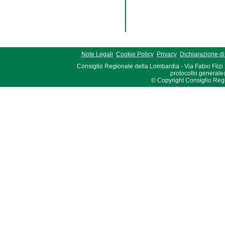
Note Legali
Cookie Policy
Privacy
Dichiarazione di 
Consiglio Regionale della Lombardia - Via Fabio Filzi
protocollo.generale
© Copyright Consiglio Region