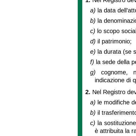
a)
la data dell’att
b)
la denominazi
c)
lo scopo socia
d)
il patrimonio;
e)
la durata (se s
f)
la sede della p
g)
cognome, n
indicazione di q
2.
Nel Registro dev
a)
le modifiche de
b)
il trasferiment
c)
la sostituzione
è attribuita la