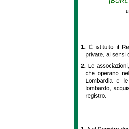
(BURL n
u
1.
È istituito il 
private, ai sensi d
2.
Le associazioni,
che operano nel
Lombardia e le c
lombardo, acquist
registro.
1.
Nel Registro dev