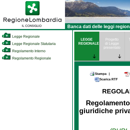
Banca dati delle leggi region
Legge Regionale
LEGGE
Progetto
REGIONALE
di Legge
Legge Regionale Statutaria
presentato
Regolamento Interno
Regolamento Regionale
Stampa
|
Scarica RTF
REGOLA
Regolamento d
giuridiche priva