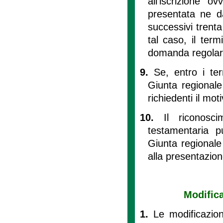
all’iscrizione 
presentata ne dà
successivi trent
tal caso, il ter
domanda regolari
9.
Se, entro i ter
Giunta regionale
richiedenti il mot
10.
Il riconosci
testamentaria p
Giunta regionale 
alla presentazio
Modific
1.
Le modificazio