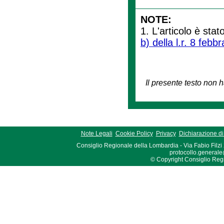
NOTE:
1. L'articolo è sta
b) della l.r. 8 febb
Il presente testo non h
Note Legali
Cookie Policy
Privacy
Dichiarazione di 
Consiglio Regionale della Lombardia - Via Fabio Filzi
protocollo.generale
© Copyright Consiglio Region