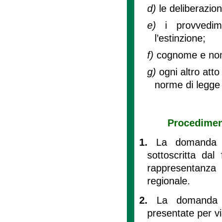
d)
le deliberazion
e)
i provvedi
l’estinzione;
f)
cognome e nome
g)
ogni altro att
norme di legge
Procediment
1.
La domanda p
sottoscritta dal
rappresentanza 
regionale.
2.
La domanda 
presentate per v