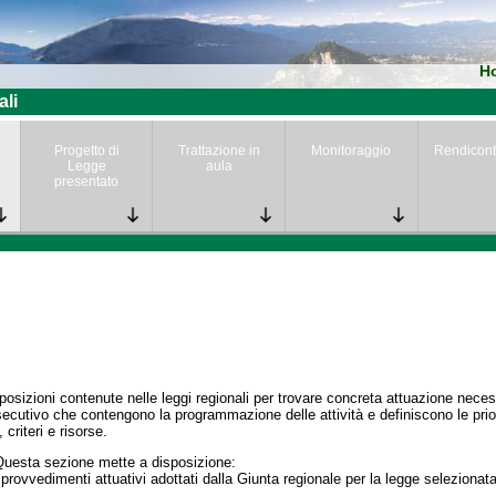
H
ali
Progetto di
Trattazione in
Monitoraggio
Rendicont
Legge
aula
presentato
posizioni contenute nelle leggi regionali per trovare concreta attuazione nece
secutivo che contengono la programmazione delle attività e definiscono le prior
 criteri e risorse.
Questa sezione mette a disposizione:
 provvedimenti attuativi adottati dalla Giunta regionale per la legge selezionata