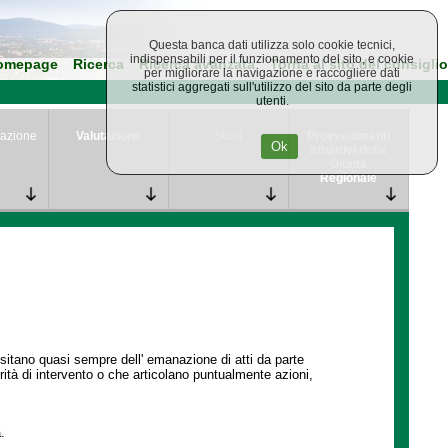
Questa banca dati utilizza solo cookie tecnici,
indispensabili per il funzionamento del sito, e cookie
omepage
Ricerca
Ricerca avanzata
Torna al sito del consiglio
per migliorare la navigazione e raccogliere dati
statistici aggregati sull'utilizzo del sito da parte degli
utenti.
azione
Valutazione
Studi
Provvedimenti
Ok
attuativi della
Giunta
Regionale
ssitano quasi sempre dell' emanazione di atti da parte
ità di intervento o che articolano puntualmente azioni,
.