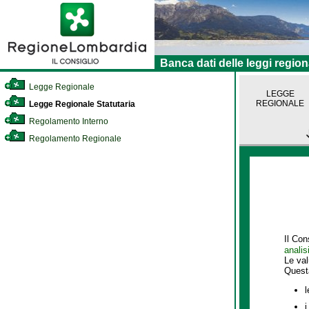
Banca dati delle leggi region
Legge Regionale
LEGGE
REGIONALE
Legge Regionale Statutaria
Regolamento Interno
Regolamento Regionale
Il Con
analis
Le va
Quest
l
i