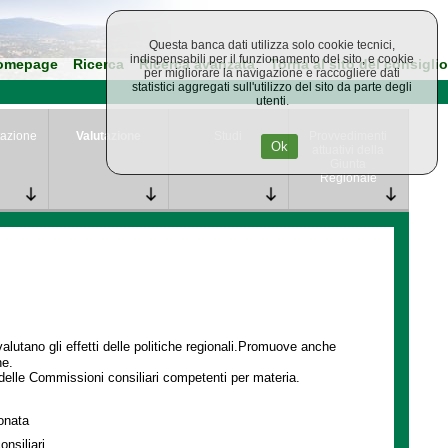
Questa banca dati utilizza solo cookie tecnici,
indispensabili per il funzionamento del sito, e cookie
omepage
Ricerca
Ricerca avanzata
Torna al sito del consiglio
per migliorare la navigazione e raccogliere dati
statistici aggregati sull'utilizzo del sito da parte degli
utenti.
azione
Valutazione
Studi
Provvedimenti
Ok
attuativi della
Giunta
Regionale
lutano gli effetti delle politiche regionali.Promuove anche
ne.
delle Commissioni consiliari competenti per materia.
ionata
onsiliari