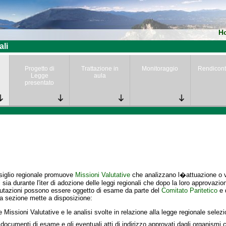
H
ali
Progetto di
Trattazione in
Monitoraggio
Rendicont
Legge
aula
presentato
siglio regionale promuove
Missioni Valutative
che analizzano l�attuazione o va
i
sia durante l'iter di adozione delle leggi regionali che dopo la loro approvazio
lutazioni possono essere oggetto di esame da parte del
Comitato Paritetico
e 
a sezione mette a disposizione:
e Missioni Valutative e le analisi svolte in relazione alla legge regionale selez
 documenti di esame e gli eventuali atti di indirizzo approvati dagli organismi c