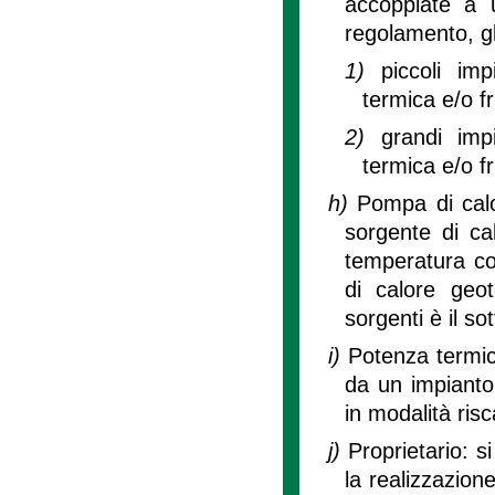
accoppiate a 
regolamento, gli
1)
piccoli im
termica e/o fr
2)
grandi imp
termica e/o fr
h)
Pompa di calo
sorgente di ca
temperatura co
di calore geo
sorgenti è il so
i)
Potenza termica
da un impianto
in modalità ris
j)
Proprietario: s
la realizzazione