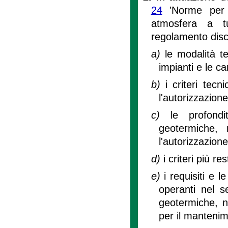
24
'Norme per l
atmosfera a tu
regolamento disci
a)
le modalità te
impianti e le ca
b)
i criteri tecn
l'autorizzazion
c)
le profond
geotermiche, 
l'autorizzazione
d)
i criteri più re
e)
i requisiti e 
operanti nel s
geotermiche, no
per il mantenime