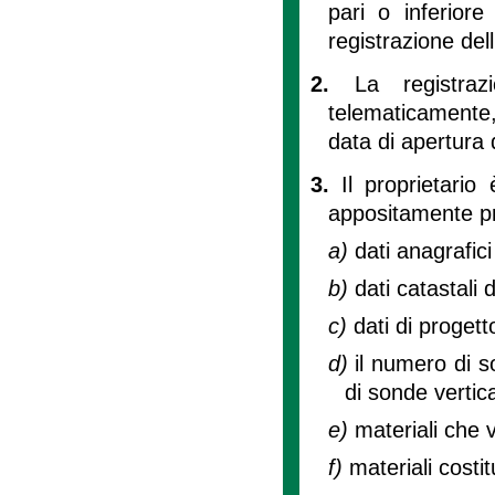
pari o inferior
registrazione dell
2.
La registra
telematicamente,
data di apertura 
3.
Il proprietari
appositamente pr
a)
dati anagrafici
b)
dati catastali d
c)
dati di progett
d)
il numero di s
di sonde vertic
e)
materiali che 
f)
materiali costi