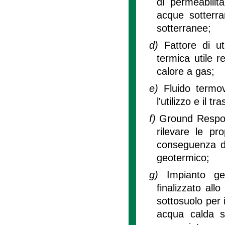
di permeabilità
acque sotterra
sotterranee;
d)
Fattore di u
termica utile 
calore a gas;
e)
Fluido termove
l'utilizzo e il t
f)
Ground Respon
rilevare le pr
conseguenza d
geotermico;
g)
Impianto ge
finalizzato all
sottosuolo per 
acqua calda s