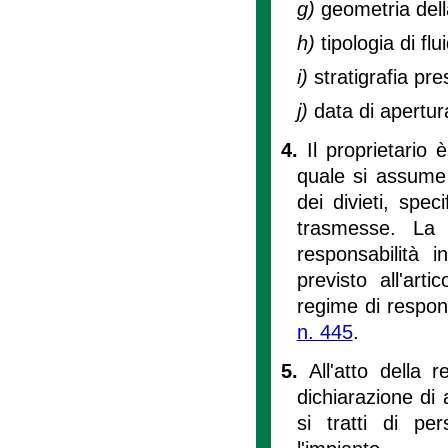
g)
geometria del
h)
tipologia di fl
i)
stratigrafia pre
j)
data di apertur
4.
Il proprietario
quale si assume o
dei divieti, speci
trasmesse. La 
responsabilità 
previsto all'ar
regime di respons
n. 445
.
5.
All'atto della 
dichiarazione di 
si tratti di pe