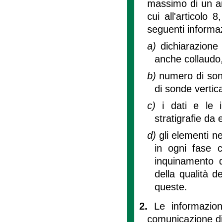
massimo di un ann
cui all'articolo
seguenti informaz
a)
dichiarazione 
anche collaudo,
b)
numero di sond
di sonde vertica
c)
i dati e le i
stratigrafie da 
d)
gli elementi n
in ogni fase co
inquinamento d
della qualità d
queste.
2.
Le informazio
comunicazione di 