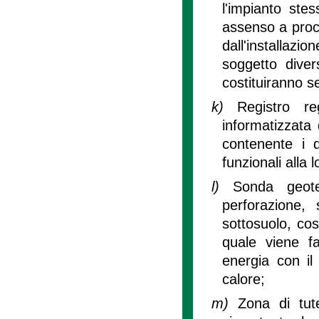
l'impianto stes
assenso a proce
dall'installaz
soggetto diver
costituiranno s
k)
Registro r
informatizzata d
contenente i da
funzionali alla 
l)
Sonda geote
perforazione,
sottosuolo, cost
quale viene f
energia con il
calore;
m)
Zona di tut