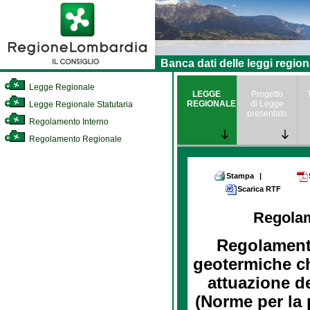
Banca dati delle leggi region
Legge Regionale
LEGGE
Progetto
REGIONALE
di Legge
Legge Regionale Statutaria
presentato
Regolamento Interno
Regolamento Regionale
Stampa
|
Scarica RTF
Regola
Regolamento
geotermiche ch
attuazione de
(Norme per la 