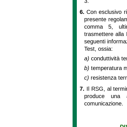
3.
6.
Con esclusivo ri
presente regolame
comma 5, ultim
trasmettere alla
seguenti informa
Test, ossia:
a)
conduttività t
b)
temperatura me
c)
resistenza ter
7.
Il RSG, al termin
produce una a
comunicazione.
DI