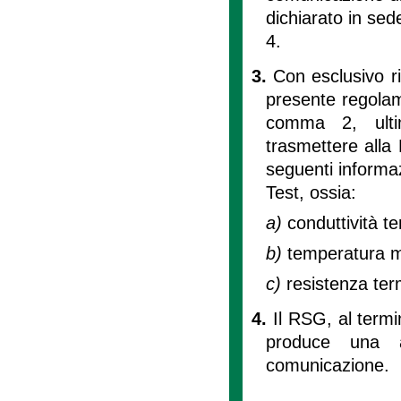
dichiarato in sed
4.
3.
Con esclusivo ri
presente regolame
comma 2, ultim
trasmettere alla
seguenti informa
Test, ossia:
a)
conduttività t
b)
temperatura me
c)
resistenza ter
4.
Il RSG, al termin
produce una a
comunicazione.