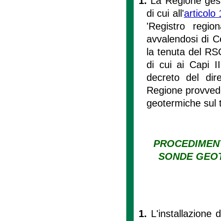
1.
La Regione gest
di cui all'
articolo
'Registro regi
avvalendosi di C
la tenuta del RSG
di cui ai Capi I
decreto del dir
Regione provvede
geotermiche sul t
PROCEDIMENT
SONDE GEOT
1.
L'installazione