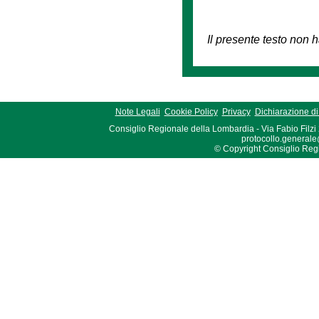
Il presente testo non h
Note Legali
Cookie Policy
Privacy
Dichiarazione di 
Consiglio Regionale della Lombardia - Via Fabio Filzi
protocollo.generale
© Copyright Consiglio Region