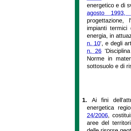
energetico e di sv
agosto 1993,
progettazione, l
impianti termici
energia, in attuaz
n. 10
', e degli a
n. 26
'Disciplin
Norme in materia
sottosuolo e di ri
1.
Ai fini dell'
energetica regi
24/2006
, costitu
aree del territo
delle risorse ge