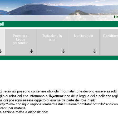
H
ali
Progetto di
Trattazione in
Monitoraggio
Rendicon
Legge
aula
presentato
gi regionali possono contenere obblighi informativi che devono essere assolti da
lio di relazioni che informano sull�attuazione delle leggi e delle politiche regi
azioni possono essere oggetto di esame da parte del role="link"
http://www.consiglio.regione.lombardia.it/istituzione/comitatocontrollo/rendico
enti per materia.
a sezione mette a disposizione: