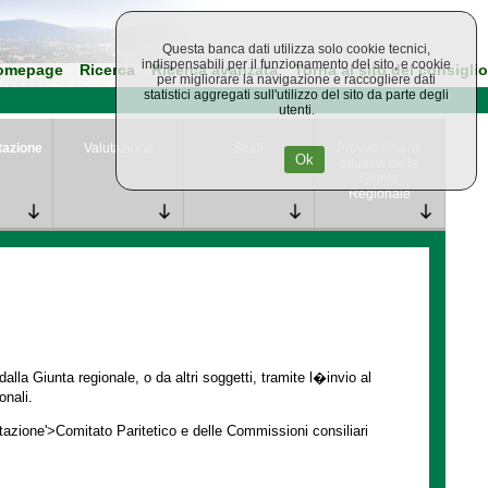
Questa banca dati utilizza solo cookie tecnici,
indispensabili per il funzionamento del sito, e cookie
omepage
Ricerca
Ricerca avanzata
Torna al sito del consiglio
per migliorare la navigazione e raccogliere dati
statistici aggregati sull'utilizzo del sito da parte degli
utenti.
tazione
Valutazione
Studi
Provvedimenti
Ok
attuativi della
Giunta
Regionale
lla Giunta regionale, o da altri soggetti, tramite l�invio al
onali.
ntazione'>Comitato Paritetico e delle Commissioni consiliari