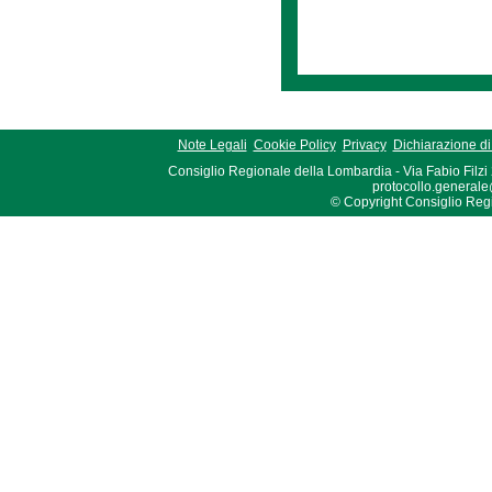
Note Legali
Cookie Policy
Privacy
Dichiarazione di 
Consiglio Regionale della Lombardia - Via Fabio Filzi
protocollo.generale
© Copyright Consiglio Region