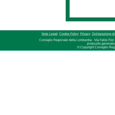
Note Legali
Cookie Policy
Privacy
Dichiarazione di 
Consiglio Regionale della Lombardia - Via Fabio Filzi
protocollo.generale
© Copyright Consiglio Region