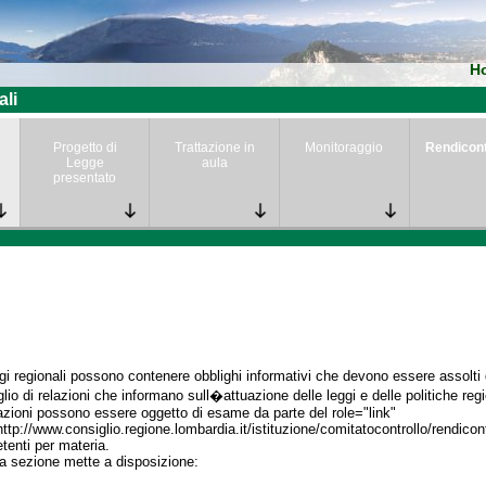
H
ali
Progetto di
Trattazione in
Monitoraggio
Rendicon
Legge
aula
presentato
gi regionali possono contenere obblighi informativi che devono essere assolti da
lio di relazioni che informano sull�attuazione delle leggi e delle politiche regi
azioni possono essere oggetto di esame da parte del role="link"
http://www.consiglio.regione.lombardia.it/istituzione/comitatocontrollo/rendico
enti per materia.
a sezione mette a disposizione: