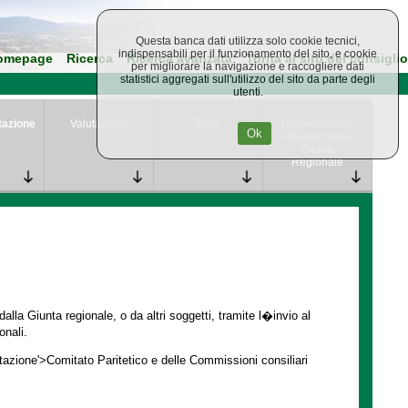
Questa banca dati utilizza solo cookie tecnici,
indispensabili per il funzionamento del sito, e cookie
omepage
Ricerca
Ricerca avanzata
Torna al sito del consiglio
per migliorare la navigazione e raccogliere dati
statistici aggregati sull'utilizzo del sito da parte degli
utenti.
tazione
Valutazione
Studi
Provvedimenti
Ok
attuativi della
Giunta
Regionale
lla Giunta regionale, o da altri soggetti, tramite l�invio al
onali.
ntazione'>Comitato Paritetico e delle Commissioni consiliari