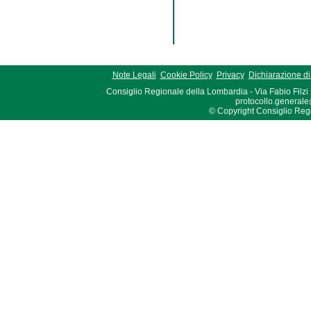
Note Legali
Cookie Policy
Privacy
Dichiarazione di 
Consiglio Regionale della Lombardia - Via Fabio Filzi
protocollo.generale
© Copyright Consiglio Region