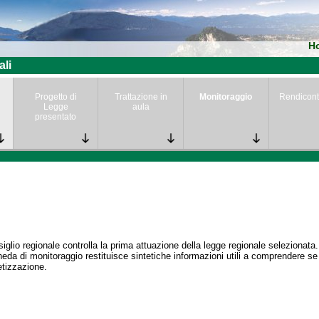
H
ali
Progetto di
Trattazione in
Monitoraggio
Rendicont
Legge
aula
presentato
siglio regionale controlla la prima attuazione della legge regionale selezionata.
eda di monitoraggio restituisce sintetiche informazioni utili a comprendere s
tizzazione.