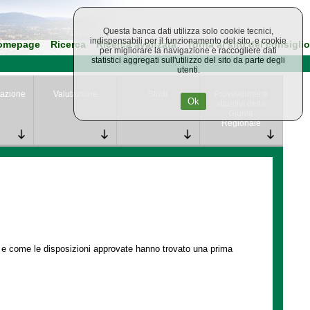
Questa banca dati utilizza solo cookie tecnici,
indispensabili per il funzionamento del sito, e cookie
omepage
Ricerca
Ricerca avanzata
Torna al sito del consiglio
per migliorare la navigazione e raccogliere dati
statistici aggregati sull'utilizzo del sito da parte degli
utenti.
azione
Valutazione
Studi
Provvedimenti
Ok
attuativi della
Giunta
Regionale
e e come le disposizioni approvate hanno trovato una prima