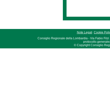
Note Legali
Cookie Poli
Consiglio Regionale della Lombardia - Via Fabio Filzi
protocollo.generale
© Copyright Consiglio Region