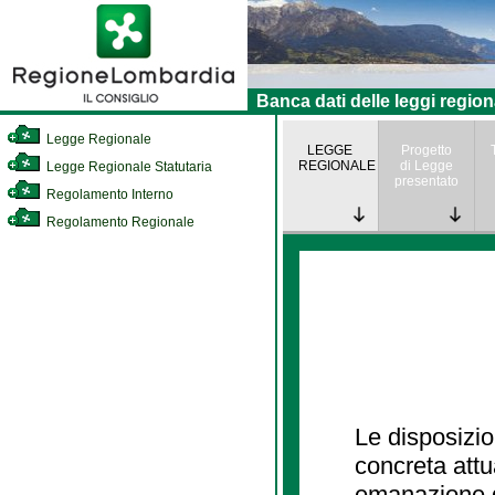
Banca dati delle leggi region
Legge Regionale
LEGGE
Progetto
REGIONALE
di Legge
Legge Regionale Statutaria
presentato
Regolamento Interno
Regolamento Regionale
Le disposizio
concreta att
emanazione d