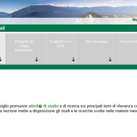
H
ali
Progetto di
Trattazione in
Monitoraggio
Rendicont
Legge
aula
presentato
nsiglio promuove
attivit� di studio
e di ricerca sui principali temi di rilevanza 
 sezione mette a disposizione gli studi e le ricerche svolte nelle materie iner