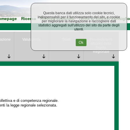
Questa banca dati utilizza solo cookie tecnici,
indispensabili per il funzionamento del sito, e cookie
omepage
Ricerca
Ricerca avanzata
Torna al sito del consiglio
per migliorare la navigazione e raccogliere dati
statistici aggregati sull'utilizzo del sito da parte degli
utenti.
azione
Valutazione
Studi
Provvedimenti
Ok
attuativi della
Giunta
Regionale
collettiva e di competenza regionale.
enti la legge regionale selezionata.