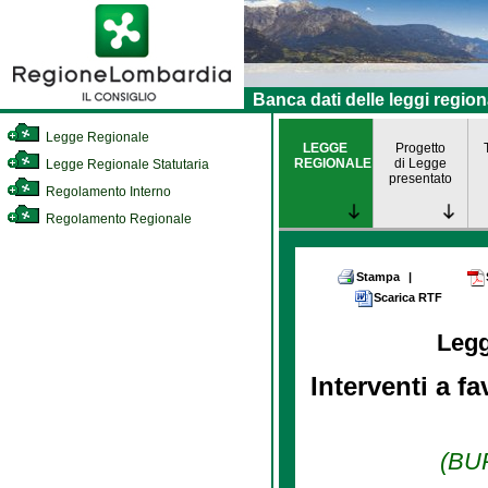
Banca dati delle leggi region
Legge Regionale
LEGGE
Progetto
REGIONALE
di Legge
Legge Regionale Statutaria
presentato
Regolamento Interno
Regolamento Regionale
Stampa
|
Scarica RTF
Leg
Interventi a f
(BUR