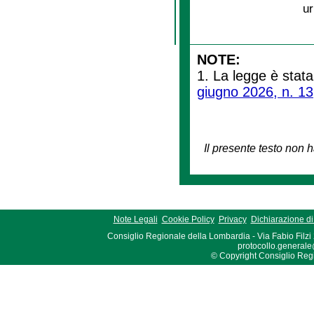
ur
NOTE:
1. La legge è stata
giugno 2026, n. 13
Il presente testo non h
Note Legali
Cookie Policy
Privacy
Dichiarazione di 
Consiglio Regionale della Lombardia - Via Fabio Filzi
protocollo.generale
© Copyright Consiglio Region