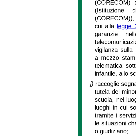
(CORECOM) di
(Istituzione
(CORECOM)), co
cui alla
legge 
garanzie ne
telecomunicazion
vigilanza sull
a mezzo stamp
telematica sott
infantile, allo 
j)
raccoglie segna
tutela dei minor
scuola, nei luog
luoghi in cui so
tramite i serviz
le situazioni c
o giudiziario;