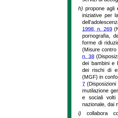
h)
propone agli e
iniziative per 
dell'adolescenz
1998, n. 269
(N
pornografia, d
forme di riduzi
(Misure contro 
n. 38
(Disposizi
dei bambini e 
dei rischi di 
(MGF) in confo
7
(Disposizioni 
mutilazione gen
e sociali volti
nazionale, dai m
i)
collabora c