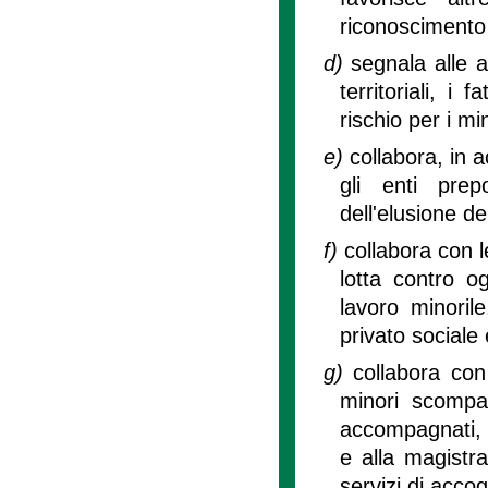
riconoscimento d
d)
segnala alle a
territoriali, i
rischio per i mi
e)
collabora, in 
gli enti prep
dell'elusione de
f)
collabora con le
lotta contro o
lavoro minoril
privato sociale 
g)
collabora con
minori scompar
accompagnati, a
e alla magistra
servizi di accog