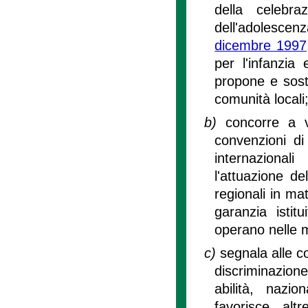
della celebra
dell'adolescenza
dicembre 1997
per l'infanzia 
propone e sosti
comunità locali
b)
concorre a ve
convenzioni di 
internazional
l'attuazione de
regionali in mat
garanzia istit
operano nelle 
c)
segnala alle c
discriminazion
abilità, nazi
favorisce alt