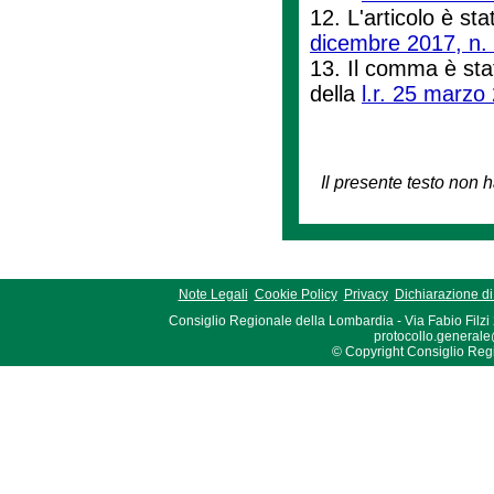
12. L'articolo è stat
dicembre 2017, n.
13. Il comma è stat
della
l.r. 25 marzo
Il presente testo non h
Note Legali
Cookie Policy
Privacy
Dichiarazione di 
Consiglio Regionale della Lombardia - Via Fabio Filzi
protocollo.generale
© Copyright Consiglio Region