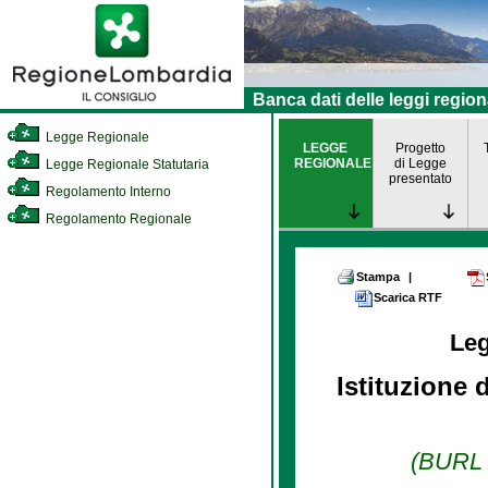
Banca dati delle leggi region
Legge Regionale
LEGGE
Progetto
REGIONALE
di Legge
Legge Regionale Statutaria
presentato
Regolamento Interno
Regolamento Regionale
Stampa
|
Scarica RTF
Le
Istituzione 
(BURL n