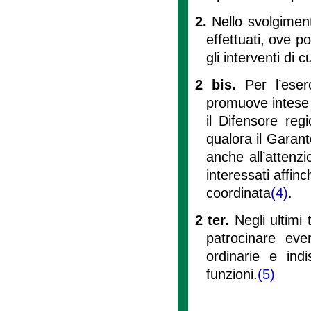
2.
Nello svolgiment
effettuati, ove p
gli interventi di 
2 bis.
Per l’eser
promuove intese e
il Difensore regi
qualora il Garan
anche all’attenzi
interessati affin
coordinata
(4)
.
2 ter.
Negli ultimi
patrocinare even
ordinarie e indi
funzioni.
(5)