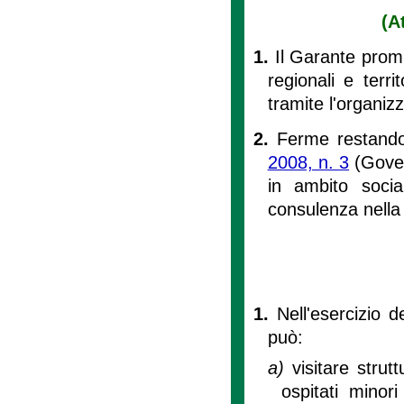
(A
1.
Il Garante prom
regionali e terri
tramite l'organiz
2.
Ferme restando 
2008, n. 3
(Govern
in ambito social
consulenza nella 
1.
Nell'esercizio de
può:
a)
visitare strut
ospitati minori