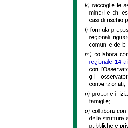
k)
raccoglie le se
minori e chi ese
casi di rischio p
l)
formula propost
regionali rigua
comuni e delle 
m)
collabora con
regionale 14 d
con l'Osservato
gli osservato
convenzionati;
n)
propone inizia
famiglie;
o)
collabora con l
delle strutture 
pubbliche e pri