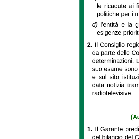
le ricadute ai 
politiche per i m
d)
l'entità e la 
esigenze priorita
2.
Il Consiglio reg
da parte delle Co
determinazioni. L
suo esame sono pu
e sul sito istitu
data notizia tram
radiotelevisive.
(A
1.
Il Garante pred
del bilancio del 