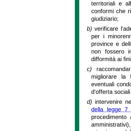
territoriali e 
conformi che ri
giudiziario;
b)
verificare l'a
per i minorenn
province e dell
non fossero in
difformità ai fi
c)
raccomandar
migliorare la 
eventuali condot
d'offerta social
d)
intervenire ne
della legge 7
procedimento a
amministrativi