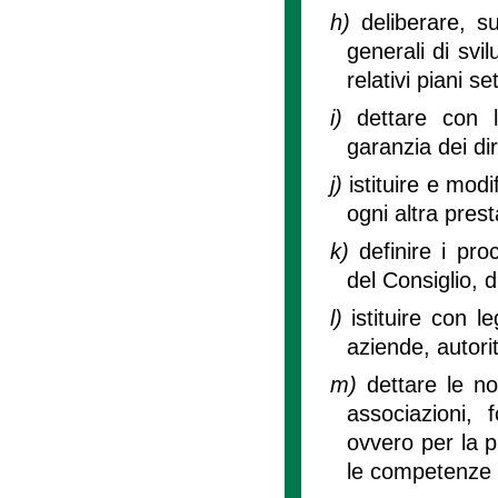
h)
deliberare, s
generali di svi
relativi piani se
i)
dettare con 
garanzia dei dirit
j)
istituire e mod
ogni altra pres
k)
definire i pr
del Consiglio, d
l)
istituire con 
aziende, autori
m)
dettare le n
associazioni, 
ovvero per la p
le competenze d