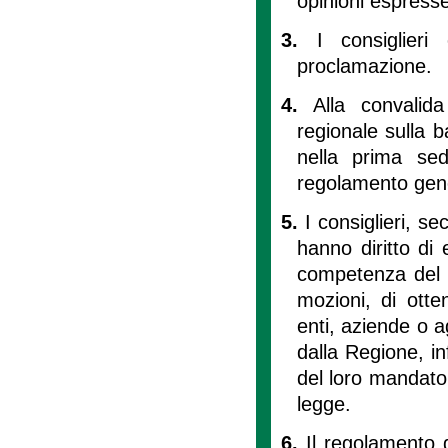
opinioni espresse 
3.
I consiglieri 
proclamazione.
4.
Alla convalida
regionale sulla b
nella prima sed
regolamento gen
5.
I consiglieri, s
hanno diritto di e
competenza del C
mozioni, di otten
enti, aziende o a
dalla Regione, inf
del loro mandato,
legge.
6.
Il regolamento g