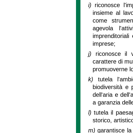
i)
riconosce l'i
insieme al lav
come strument
agevola l'att
imprenditoriali
imprese;
j)
riconosce il
carattere di mu
promuoverne lo
k)
tutela l'amb
biodiversità e 
dell'aria e del
a garanzia dell
l)
tutela il paes
storico, artisti
m)
garantisce la