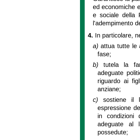
ed economiche e d
e sociale della R
l'adempimento de
4.
In particolare, 
a)
attua tutte le 
fase;
b)
tutela la f
adeguate politi
riguardo ai fig
anziane;
c)
sostiene il
espressione del
in condizioni 
adeguate al l
possedute;