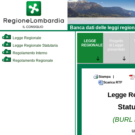
Banca dati delle leggi region
Legge Regionale
LEGGE
Progetto
REGIONALE
di Legge
Legge Regionale Statutaria
presentato
Regolamento Interno
Regolamento Regionale
Stampa
|
Scarica RTF
Legge Re
Stat
(BURL n
u