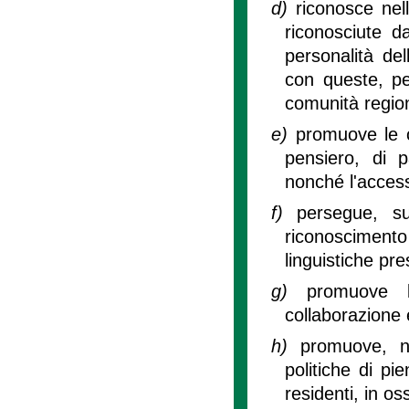
d)
riconosce nell
riconosciute da
personalità del
con queste, pe
comunità regio
e)
promuove le co
pensiero, di p
nonché l'acces
f)
persegue, sul
riconoscimento 
linguistiche pres
g)
promuove l
collaborazione 
h)
promuove, ne
politiche di pi
residenti, in o