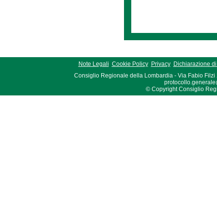
Note Legali
Cookie Policy
Privacy
Dichiarazione di 
Consiglio Regionale della Lombardia - Via Fabio Filzi
protocollo.generale
© Copyright Consiglio Region