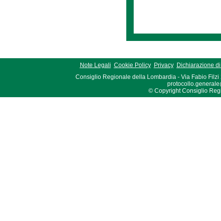
Note Legali
Cookie Policy
Privacy
Dichiarazione di 
Consiglio Regionale della Lombardia - Via Fabio Filzi
protocollo.generale
© Copyright Consiglio Region