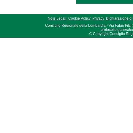
Note Legali
Cookie Policy
Privacy
Dichiarazione di 
Consiglio Regionale della Lombardia - Via Fabio Filzi
protocollo.generale
© Copyright Consiglio Region